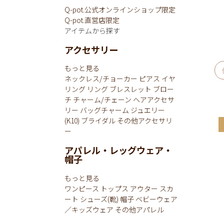
Q-pot.公式オンラインショップ限定
Q-pot.直営店限定
アイテムから探す
アクセサリー
もっと見る
ネックレス/チョーカー
ピアス
イヤ
リング
リング
ブレスレット
ブロー
チ
チャーム/チェーン
ヘアアクセサ
リー
バッグチャーム
ジュエリー
(K10)
ブライダル
その他アクセサリ
ー
アパレル・レッグウェア・
帽子
もっと見る
ワンピース
トップス
アウター
スカ
ート
シューズ(靴)
帽子
ベビーウェア
／キッズウェア
その他アパレル