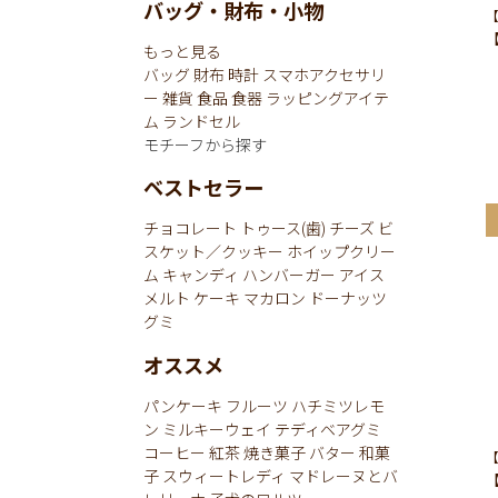
バッグ・財布・小物
【
もっと見る
バッグ
財布
時計
スマホアクセサリ
ー
雑貨
食品
食器
ラッピングアイテ
ム
ランドセル
モチーフから探す
ベストセラー
チョコレート
トゥース(歯)
チーズ
ビ
スケット／クッキー
ホイップクリー
ム
キャンディ
ハンバーガー
アイス
メルト
ケーキ
マカロン
ドーナッツ
グミ
オススメ
パンケーキ
フルーツ
ハチミツレモ
ン
ミルキーウェイ
テディベアグミ
コーヒー
紅茶
焼き菓子
バター
和菓
【
子
スウィートレディ
マドレーヌとバ