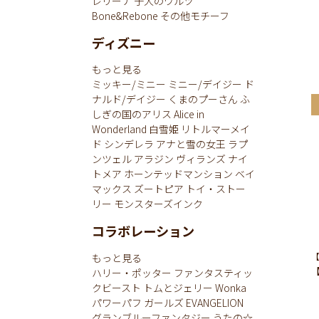
レリーナ
子犬のワルツ
Bone&Rebone
その他モチーフ
ディズニー
もっと見る
ミッキー/ミニー
ミニー/デイジー
ド
ナルド/デイジー
くまのプーさん
ふ
しぎの国のアリス
Alice in
Wonderland
白雪姫
リトルマーメイ
ド
シンデレラ
アナと雪の女王
ラプ
ンツェル
アラジン
ヴィランズ
ナイ
トメア
ホーンテッドマンション
ベイ
マックス
ズートピア
トイ・ストー
リー
モンスターズインク
コラボレーション
もっと見る
【
ハリー・ポッター
ファンタスティッ
クビースト
トムとジェリー
Wonka
パワーパフ ガールズ
EVANGELION
グランブルーファンタジー
うたの☆