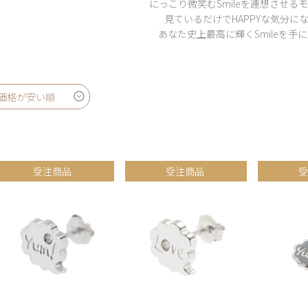
にっこり微笑むSmileを連想させる
見ているだけでHAPPYな気分にな
あなた史上最高に輝くSmileを手
価格が安い順
受注商品
受注商品