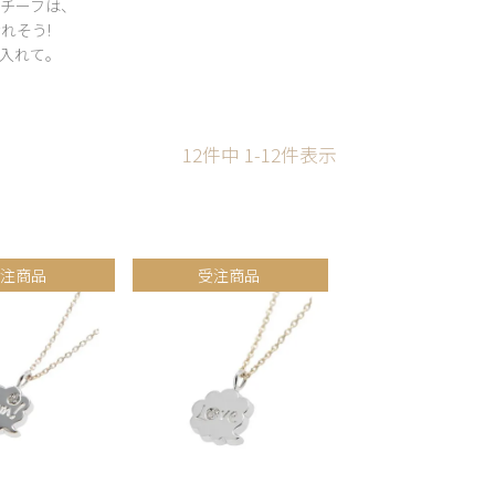
モチーフは、
れそう!
に入れて。
12
件中
1
-
12
件表示
受注商品
受注商品