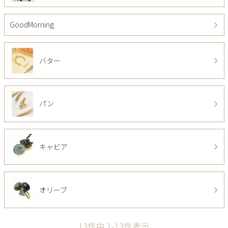
GoodMorning
バター
パン
キャビア
オリーブ
13
件中
1
-
13
件表示