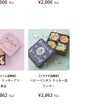
,000
¥
2,000
税込
税込
イーレ店限定】
【ソラマチ店限定】
リトルレディ クッキーアソートメント
ベビーペンギン クッキー缶
食品
クッキー
,862
¥
2,862
税込
税込