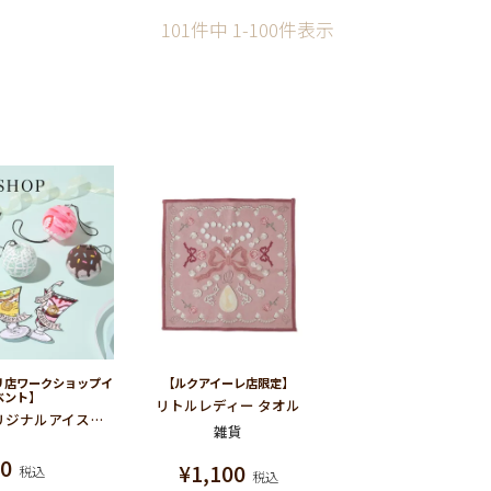
101
件中
1
-
100
件表示
リ店ワークショップイ
【ルクアイーレ店限定】
ベント】
リトルレディー タオル
【予約】オリジナルアイスクリーム風鈴作りワークショップ（イクスピアリ）
雑貨
¥
0
¥
1,100
税込
税込