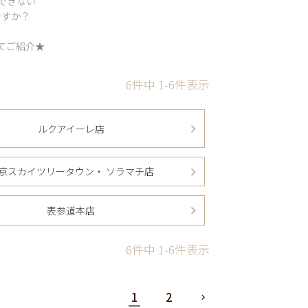
できない
ですか？
てご紹介★
6
件中
1
-
6
件表示
ルクアイーレ店
京スカイツリータウン・ ソラマチ店
表参道本店
6
件中
1
-
6
件表示
1
2