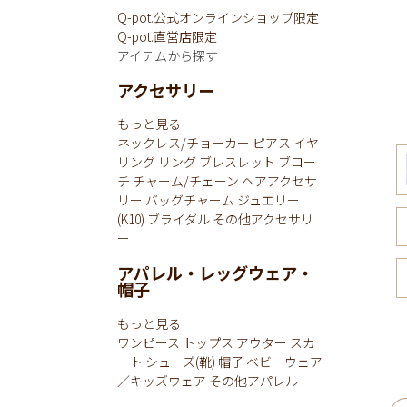
Q-pot.公式オンラインショップ限定
Q-pot.直営店限定
アイテムから探す
アクセサリー
もっと見る
ネックレス/チョーカー
ピアス
イヤ
リング
リング
ブレスレット
ブロー
チ
チャーム/チェーン
ヘアアクセサ
リー
バッグチャーム
ジュエリー
(K10)
ブライダル
その他アクセサリ
ー
アパレル・レッグウェア・
帽子
もっと見る
ワンピース
トップス
アウター
スカ
ート
シューズ(靴)
帽子
ベビーウェア
／キッズウェア
その他アパレル