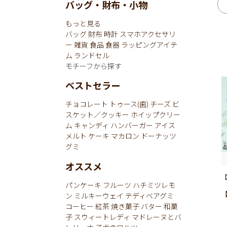
バッグ・財布・小物
もっと見る
バッグ
財布
時計
スマホアクセサリ
ー
雑貨
食品
食器
ラッピングアイテ
ム
ランドセル
モチーフから探す
ベストセラー
チョコレート
トゥース(歯)
チーズ
ビ
スケット／クッキー
ホイップクリー
ム
キャンディ
ハンバーガー
アイス
メルト
ケーキ
マカロン
ドーナッツ
グミ
オススメ
パンケーキ
フルーツ
ハチミツレモ
ン
ミルキーウェイ
テディベアグミ
コーヒー
紅茶
焼き菓子
バター
和菓
子
スウィートレディ
マドレーヌとバ