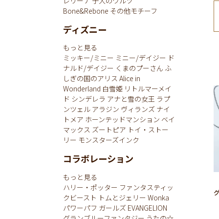
レリーナ
子犬のワルツ
Bone&Rebone
その他モチーフ
ディズニー
もっと見る
ミッキー/ミニー
ミニー/デイジー
ド
ナルド/デイジー
くまのプーさん
ふ
しぎの国のアリス
Alice in
Wonderland
白雪姫
リトルマーメイ
ド
シンデレラ
アナと雪の女王
ラプ
ンツェル
アラジン
ヴィランズ
ナイ
トメア
ホーンテッドマンション
ベイ
マックス
ズートピア
トイ・ストー
リー
モンスターズインク
コラボレーション
もっと見る
ハリー・ポッター
ファンタスティッ
クビースト
トムとジェリー
Wonka
パワーパフ ガールズ
EVANGELION
グランブルーファンタジー
うたの☆