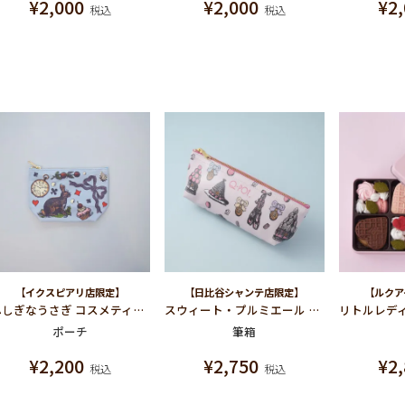
¥
2,000
¥
2,000
¥
2
税込
税込
【イクスピアリ店限定】
【日比谷シャンテ店限定】
【ルクア
ふしぎなうさぎ コスメティックポーチ
スウィート・プルミエール ペンポーチ（S）
ポーチ
筆箱
¥
2,200
¥
2,750
¥
2
税込
税込