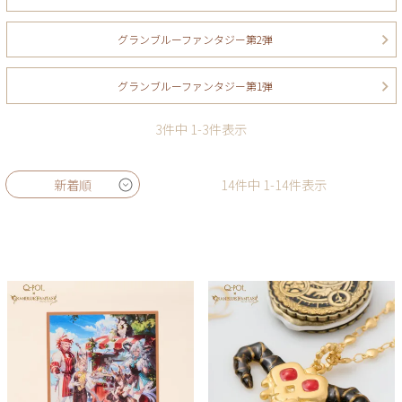
グランブルーファンタジー第2弾
グランブルーファンタジー第1弾
3
件中
1
-
3
件表示
新着順
14
件中
1
-
14
件表示