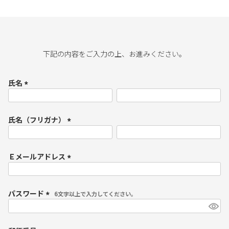
下記の内容をご入力の上、お進みください。
氏名
(
必
須
氏名（フリガナ）
)
(
必
須
Ｅメールアドレス
)
(
必
須
パスワード
)
(
必
須