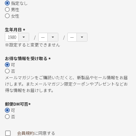
)
指定なし
(
男性
必
女性
須
)
生年月日
(
必
※設定すると変更できません
須
)
お得な情報を受け取る
可
(
否
必
メールマガジンをご購読いただくと、新製品やセール情報をお届
須
けします。またメールマガジン限定クーポンやプレゼントなどお
)
得な情報をお届けします。
郵便DM可否
可
(
否
必
須
)
会員規約
に同意する