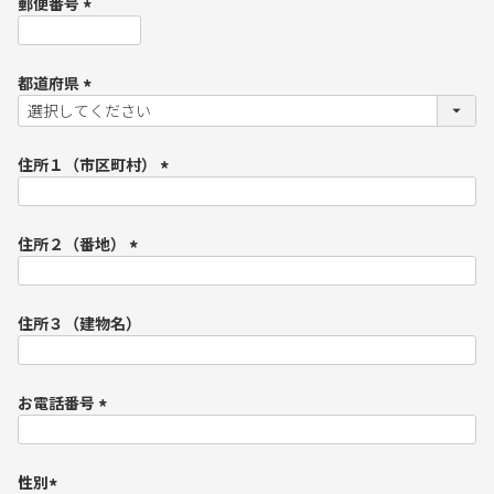
郵便番号
)
(
必
須
都道府県
)
(
必
須
住所１（市区町村）
)
(
必
須
住所２（番地）
)
(
必
須
住所３（建物名）
)
お電話番号
(
必
須
性別