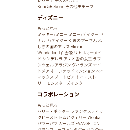
レリーナ
子犬のワルツ
Bone&Rebone
その他モチーフ
ディズニー
もっと見る
ミッキー/ミニー
ミニー/デイジー
ド
ナルド/デイジー
くまのプーさん
ふ
しぎの国のアリス
Alice in
Wonderland
白雪姫
リトルマーメイ
ド
シンデレラ
アナと雪の女王
ラプ
ンツェル
アラジン
ヴィランズ
ナイ
トメア
ホーンテッドマンション
ベイ
マックス
ズートピア
トイ・ストー
リー
モンスターズインク
コラボレーション
もっと見る
ハリー・ポッター
ファンタスティッ
クビースト
トムとジェリー
Wonka
パワーパフ ガールズ
EVANGELION
グランブルーファンタジー
うたの☆