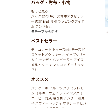
バッグ・財布・小物
もっと見る
バッグ
財布
時計
スマホアクセサリ
ー
雑貨
食品
食器
ラッピングアイテ
ム
ランドセル
モチーフから探す
ベストセラー
チョコレート
トゥース(歯)
チーズ
ビ
スケット／クッキー
ホイップクリー
ム
キャンディ
ハンバーガー
アイス
メルト
ケーキ
マカロン
ドーナッツ
グミ
オススメ
パンケーキ
フルーツ
ハチミツレモ
ン
ミルキーウェイ
テディベアグミ
コーヒー
紅茶
焼き菓子
バター
和菓
子
スウィートレディ
マドレーヌとバ