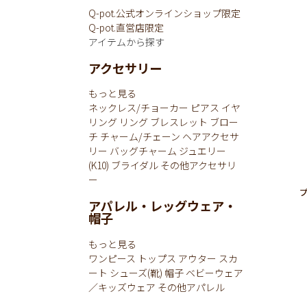
Q-pot.公式オンラインショップ限定
Q-pot.直営店限定
アイテムから探す
アクセサリー
もっと見る
ネックレス/チョーカー
ピアス
イヤ
リング
リング
ブレスレット
ブロー
チ
チャーム/チェーン
ヘアアクセサ
リー
バッグチャーム
ジュエリー
(K10)
ブライダル
その他アクセサリ
ー
アパレル・レッグウェア・
帽子
もっと見る
ワンピース
トップス
アウター
スカ
ート
シューズ(靴)
帽子
ベビーウェア
／キッズウェア
その他アパレル