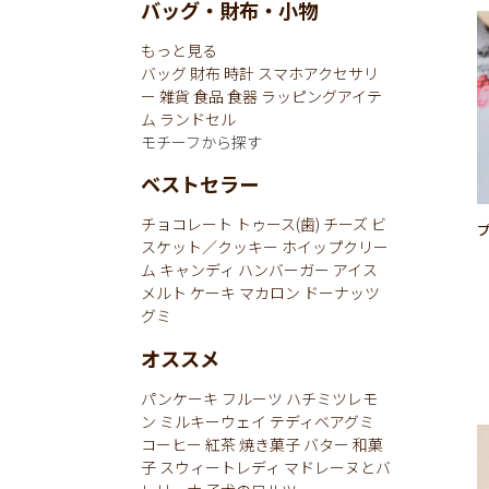
バッグ・財布・小物
もっと見る
バッグ
財布
時計
スマホアクセサリ
ー
雑貨
食品
食器
ラッピングアイテ
ム
ランドセル
モチーフから探す
ベストセラー
チョコレート
トゥース(歯)
チーズ
ビ
スケット／クッキー
ホイップクリー
ム
キャンディ
ハンバーガー
アイス
メルト
ケーキ
マカロン
ドーナッツ
グミ
オススメ
パンケーキ
フルーツ
ハチミツレモ
ン
ミルキーウェイ
テディベアグミ
コーヒー
紅茶
焼き菓子
バター
和菓
子
スウィートレディ
マドレーヌとバ