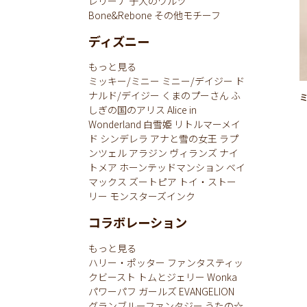
レリーナ
子犬のワルツ
Bone&Rebone
その他モチーフ
ディズニー
もっと見る
ミッキー/ミニー
ミニー/デイジー
ド
ナルド/デイジー
くまのプーさん
ふ
しぎの国のアリス
Alice in
Wonderland
白雪姫
リトルマーメイ
ド
シンデレラ
アナと雪の女王
ラプ
ンツェル
アラジン
ヴィランズ
ナイ
トメア
ホーンテッドマンション
ベイ
マックス
ズートピア
トイ・ストー
リー
モンスターズインク
コラボレーション
もっと見る
ハリー・ポッター
ファンタスティッ
クビースト
トムとジェリー
Wonka
パワーパフ ガールズ
EVANGELION
グランブルーファンタジー
うたの☆