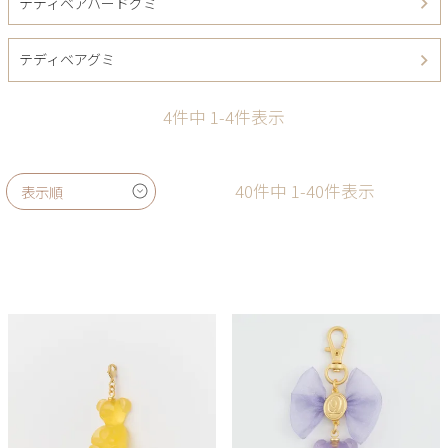
テディベアハードグミ
テディベアグミ
4
件中
1
-
4
件表示
40
件中
1
-
40
件表示
表示順