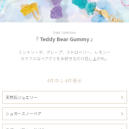
Q-pot. Collections
『 Teddy Bear Gummy 』
ミントソーダ、グレープ、ストロベリー、レモン…
カラフルなベアグミをお好きなだけ召し上がれ。
4
件中
1
-
4
件表示
天然石ジュエリー
シュガースノーベア