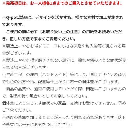
※発売初日は、お一人様各1点までのご購入とさせていただきます。
※Q-pot.製品は、デザインを活かす為、様々な素材で加工が施され
ております。
ご使用の前に必ず【お取り扱い上の注意】の用紙をお読みいただ
き、正しい方法で末永くご愛用ください。
※製造上、やむを得ずモチーフに小さな気泡や封入物等が見られる場
合がございます。
※製造上やむを得ず磨ききれない部分に、擦れや傷のような症状が見
られる場合がございます。
※生産工程上の理由（ハンドメイド）等により、同じデザインの商品
でも色の出方や柄、配置等仕上がりに若干の個体差がございます。
商品の品質や、通常ご使用していただく際に問題はございませんの
で、製品の持つ風合いとしてお楽しみください。
個体差により生じます症状での返品・交換はお受けできません。予め
ご了承ください。
※過度の衝撃を加えるとヒビが入ったり割れる恐れがあります。落下
や衝突には十分にお気をつけください。