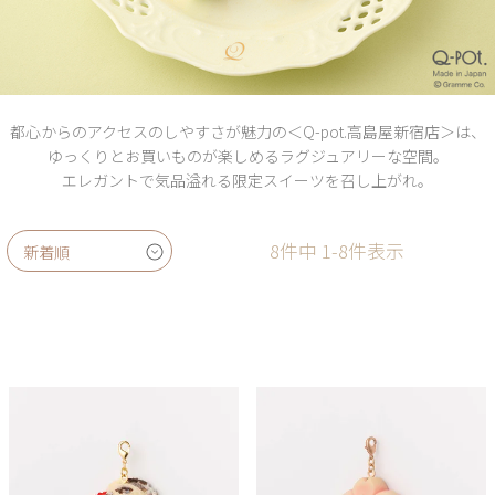
都心からのアクセスのしやすさが魅力の＜Q-pot.高島屋新宿店＞は、
ゆっくりとお買いものが楽しめるラグジュアリーな空間。
エレガントで気品溢れる限定スイーツを召し上がれ。
8
件中
1
-
8
件表示
新着順