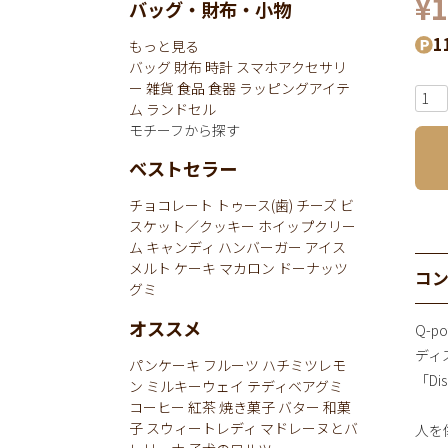
¥
1
バッグ・財布・小物
1
もっと見る
バッグ
財布
時計
スマホアクセサリ
ー
雑貨
食品
食器
ラッピングアイテ
ム
ランドセル
モチーフから探す
ベストセラー
チョコレート
トゥース(歯)
チーズ
ビ
スケット／クッキー
ホイップクリー
ム
キャンディ
ハンバーガー
アイス
メルト
ケーキ
マカロン
ドーナッツ
コ
グミ
オススメ
Q-
ディ
パンケーキ
フルーツ
ハチミツレモ
「Dis
ン
ミルキーウェイ
テディベアグミ
コーヒー
紅茶
焼き菓子
バター
和菓
子
スウィートレディ
マドレーヌとバ
人を