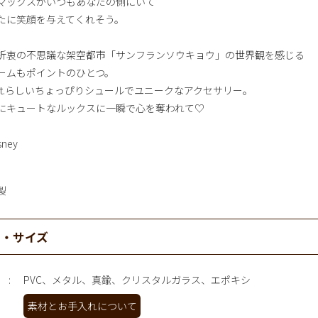
マックスがいつもあなたの側にいて
たに笑顔を与えてくれそう。
折衷の不思議な架空都市「サンフランソウキョウ」の世界観を感じる
ームもポイントのひとつ。
pot.らしいちょっぴりシュールでユニークなアクセサリー。
にキュートなルックスに一瞬で心を奪われて♡
sney
製
材・サイズ
PVC、メタル、真鍮、クリスタルガラス、エポキシ
素材とお手入れについて