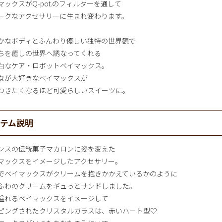
マックスがQ-pot.のフィルターを通して
ークなアクセサリーに生まれ変わります。
かなボディとふんわり優しい独特の世界観で
ちを癒しの世界へ誘なってくれる
白なケア・ロボットベイマックス。
なが大好きなベイマックスが
つきたくなるほど可愛らしいスイーツに。
イテム説明
ンスの伝統菓子マカロンに姿を変えた
マックスをイメージしたアクセサリー。
でベイマックスがクリームを抱きかかえているかのように
ふわのクリームをギュっとサンドしました。
溢れるベイマックスをイメージして
ピングされたクリスタルガラスは、赤いハート型♡