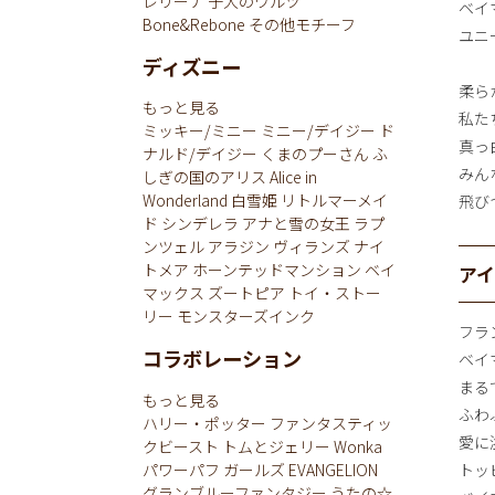
レリーナ
子犬のワルツ
ベイ
Bone&Rebone
その他モチーフ
ユニ
ディズニー
柔ら
もっと見る
私た
ミッキー/ミニー
ミニー/デイジー
ド
真っ
ナルド/デイジー
くまのプーさん
ふ
みん
しぎの国のアリス
Alice in
Wonderland
白雪姫
リトルマーメイ
飛び
ド
シンデレラ
アナと雪の女王
ラプ
ンツェル
アラジン
ヴィランズ
ナイ
トメア
ホーンテッドマンション
ベイ
ア
マックス
ズートピア
トイ・ストー
リー
モンスターズインク
フラ
コラボレーション
ベイ
まる
もっと見る
ふわ
ハリー・ポッター
ファンタスティッ
愛に
クビースト
トムとジェリー
Wonka
パワーパフ ガールズ
EVANGELION
トッ
グランブルーファンタジー
うたの☆