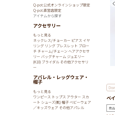
Q-pot.公式オンラインショップ限定
Q-pot.直営店限定
アイテムから探す
アクセサリー
もっと見る
ネックレス/チョーカー
ピアス
イヤ
リング
リング
ブレスレット
ブロー
チ
チャーム/チェーン
ヘアアクセサ
リー
バッグチャーム
ジュエリー
(K10)
ブライダル
その他アクセサリ
ー
アパレル・レッグウェア・
帽子
Dis
もっと見る
ワンピース
トップス
アウター
スカ
ベイ
ート
シューズ(靴)
帽子
ベビーウェア
／キッズウェア
その他アパレル
商品