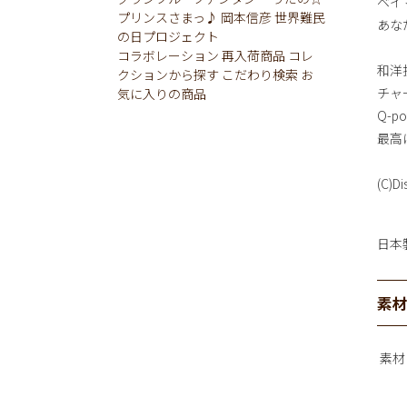
ベイ
プリンスさまっ♪
岡本信彦
世界難民
あな
の日プロジェクト
コラボレーション
再入荷商品
コレ
和洋
クションから探す
こだわり検索
お
チャ
気に入りの商品
Q-
最高
(C)Di
日本
素
素材