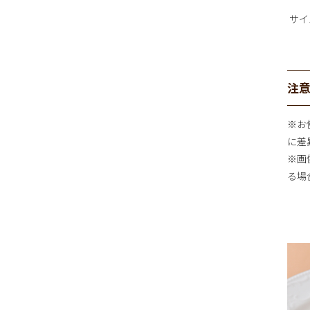
サイ
注
※お
に差
※画
る場