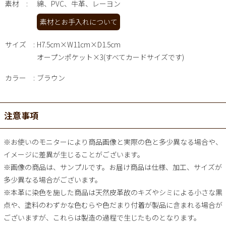
素材
綿、PVC、牛革、レーヨン
素材とお手入れについて
サイズ
H7.5cm×W11cm×D1.5cm
オープンポケット×3(すべてカードサイズです)
カラー
ブラウン
注意事項
※お使いのモニターにより商品画像と実際の色と多少異なる場合や、
イメージに差異が生じることがございます。
※画像の商品は、サンプルです。お届け商品は仕様、加工、サイズが
多少異なる場合がございます。
※本革に染色を施した商品は天然皮革故のキズやシミによる小さな黒
点や、塗料のわずかな色むらや色だまり付着が製品に含まれる場合が
ございますが、これらは製造の過程で生じたものとなります。