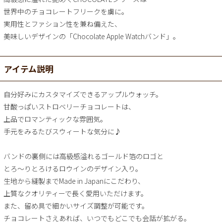
世界中のチョコレートフリークを虜に。
実用性とファション性を兼ね備えた、
美味しいデザインの「Chocolate Apple Watchバンド」。
アイテム説明
自分好みにカスタマイズできるアップルウォッチ。
甘酸っぱいストロベリーチョコレートは、
上品でロマンティックな雰囲気。
手元をみるたびスウィートな気分に♪
バンドの裏側には高級感溢れるゴールド箔のロゴと
とろ～りとろけるロウインのデザイン入り。
生地から縫製までMade in Japanにこだわり、
上質なクオリティーで長く愛用いただけます。
また、留め具で細かいサイズ調整が可能です。
チョコレートさえあれば、いつでもどこでも会話が拡がる。