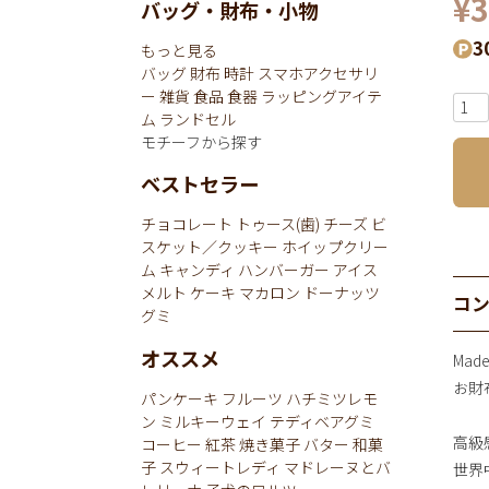
¥
3
バッグ・財布・小物
3
もっと見る
バッグ
財布
時計
スマホアクセサリ
ー
雑貨
食品
食器
ラッピングアイテ
ム
ランドセル
モチーフから探す
ベストセラー
チョコレート
トゥース(歯)
チーズ
ビ
スケット／クッキー
ホイップクリー
ム
キャンディ
ハンバーガー
アイス
メルト
ケーキ
マカロン
ドーナッツ
コ
グミ
オススメ
Mad
お財布
パンケーキ
フルーツ
ハチミツレモ
ン
ミルキーウェイ
テディベアグミ
高級
コーヒー
紅茶
焼き菓子
バター
和菓
子
スウィートレディ
マドレーヌとバ
世界