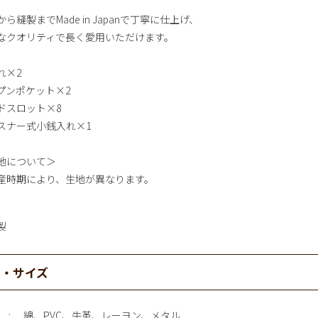
ら縫製までMade in Japanで丁寧に仕上げ、
なクオリティで長く愛用いただけます。
れ×2
プンポケット×2
ドスロット×8
スナー式小銭入れ×1
地について＞
産時期により、生地が異なります。
製
材・サイズ
綿、PVC、牛革、レーヨン、メタル