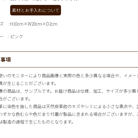
素材とお手入れについて
ズ
H10cm×W20cm×D2cm
ー
ピンク
意事項
使いのモニターにより商品画像と実際の色と多少異なる場合や、イメー
異が生じることがございます。
像の商品は、サンプルです。お届け商品は仕様、加工、サイズが多少異
合がございます。
革に染色を施した商品は天然皮革故のキズやシミによる小さな黒点や、
わずかな色むらや色だまり付着が製品に含まれる場合がございますが、
は製造の過程で生じたものとなります。