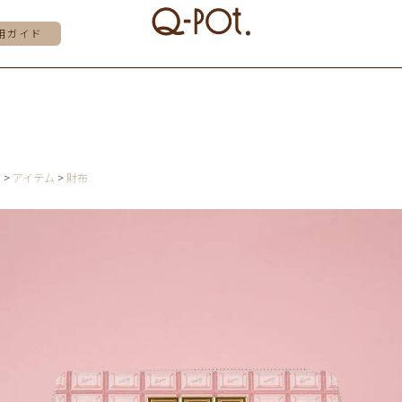
用ガイド
E
アイテム
財布