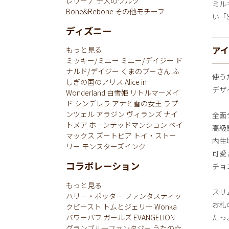
レリーナ
子犬のワルツ
ミル
Bone&Rebone
その他モチーフ
い「St
ディズニー
ア
もっと見る
ミッキー/ミニー
ミニー/デイジー
ド
ナルド/デイジー
くまのプーさん
ふ
使う
しぎの国のアリス
Alice in
デザ
Wonderland
白雪姫
リトルマーメイ
ド
シンデレラ
アナと雪の女王
ラプ
ンツェル
アラジン
ヴィランズ
ナイ
全面
トメア
ホーンテッドマンション
ベイ
高級
マックス
ズートピア
トイ・ストー
内生
リー
モンスターズインク
可愛
コラボレーション
チョ
もっと見る
スリ
ハリー・ポッター
ファンタスティッ
お札
クビースト
トムとジェリー
Wonka
パワーパフ ガールズ
EVANGELION
たっ
グランブルーファンタジー
うたの☆