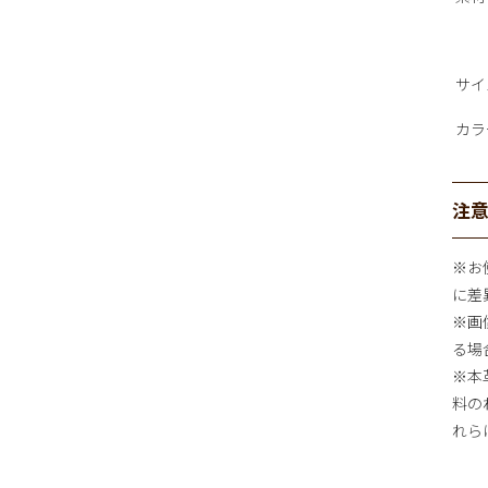
サイ
カラ
注
※お
に差
※画
る場
※本
料の
れら