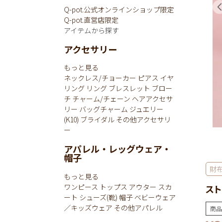
Q-pot.公式オンラインショップ限定
Q-pot.直営店限定
アイテムから探す
アクセサリー
もっと見る
ネックレス/チョーカー
ピアス
イヤ
リング
リング
ブレスレット
ブロー
チ
チャーム/チェーン
ヘアアクセサ
リー
バッグチャーム
ジュエリー
(K10)
ブライダル
その他アクセサリ
ー
アパレル・レッグウェア・
帽子
財
もっと見る
ワンピース
トップス
アウター
スカ
スト
ート
シューズ(靴)
帽子
ベビーウェア
／キッズウェア
その他アパレル
商品