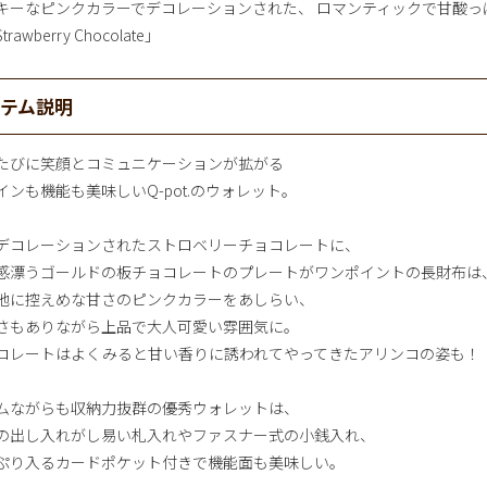
キーなピンクカラーでデコレーションされた、 ロマンティックで甘酸っ
rawberry Chocolate」
イテム説明
たびに笑顔とコミュニケーションが拡がる
インも機能も美味しいQ-pot.のウォレット。
デコレーションされたストロベリーチョコレートに、
感漂うゴールドの板チョコレートのプレートがワンポイントの長財布は
地に控えめな甘さのピンクカラーをあしらい、
さもありながら上品で大人可愛い雰囲気に。
コレートはよくみると甘い香りに誘われてやってきたアリンコの姿も！
ムながらも収納力抜群の優秀ウォレットは、
の出し入れがし易い札入れやファスナー式の小銭入れ、
ぷり入るカードポケット付きで機能面も美味しい。