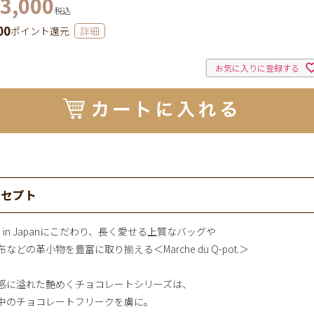
3,000
税込
00
ポイント還元
詳細
お気に入りに登録する
ンセプト
e in Japanにこだわり、長く愛せる上質なバッグや
などの革小物を豊富に取り揃える＜Marche du Q-pot.＞
感に溢れた艶めくチョコレートシリーズは、
中のチョコレートフリークを虜に。