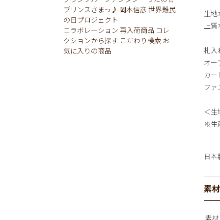
プリンスさまっ♪
岡本信彦
世界難民
生地か
の日プロジェクト
上質
コラボレーション
再入荷商品
コレ
クションから探す
こだわり検索
お
札入
気に入りの商品
オー
カー
ファ
＜生
※生
日本
素
素材