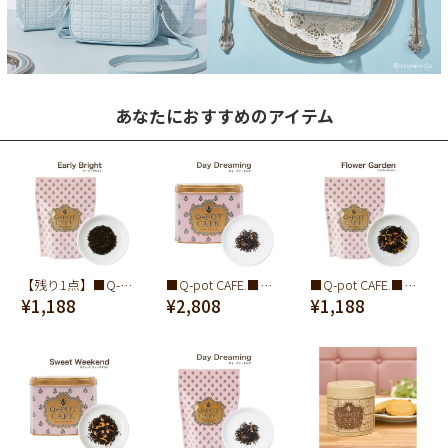
あなたにおすすめのアイテム
【残り1点】■Q-pot CAFE.■紅茶/袋(Early Bright)
■Q-pot CAFE.■紅茶/缶 (デイドリーミング)
■Q-pot CAFE.■紅茶/袋(Flower Garden)
¥1,188
¥2,808
¥1,188