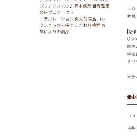
プリンスさまっ♪
岡本信彦
世界難民
まるで
の日プロジェクト
夢見
コラボレーション
再入荷商品
コレ
クションから探す
こだわり検索
お
[Q-
気に入りの商品
Q-p
国連
学校
スリ
※テ
素
サイ
賞味