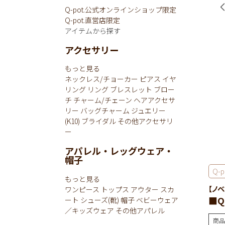
Q-pot.公式オンラインショップ限定
Q-pot.直営店限定
アイテムから探す
アクセサリー
もっと見る
ネックレス/チョーカー
ピアス
イヤ
リング
リング
ブレスレット
ブロー
チ
チャーム/チェーン
ヘアアクセサ
リー
バッグチャーム
ジュエリー
(K10)
ブライダル
その他アクセサリ
ー
アパレル・レッグウェア・
帽子
Q-p
もっと見る
【ノ
ワンピース
トップス
アウター
スカ
■Q
ート
シューズ(靴)
帽子
ベビーウェア
／キッズウェア
その他アパレル
商品