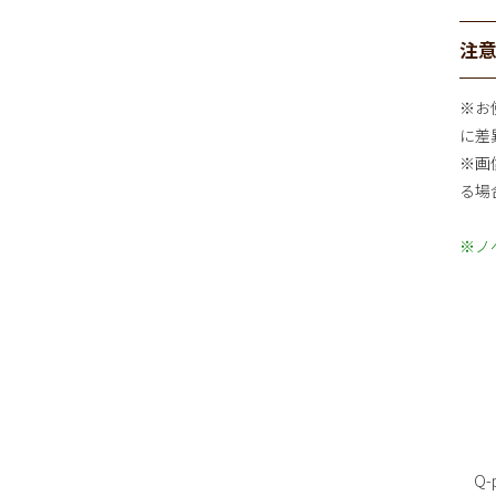
注
※お
に差
※画
る場
※ノ
Q