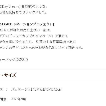
Day Dream(=白昼夢)のような、
心地な気持ちでリラックスして。
pot CAFE.ドネーションプロジェクト]
ot CAFE.の紅茶の売り上げの一部は、
WFPの「レッドカップキャンペーン」を通じて
給食支援に役立てられ、 紅茶の主な茶葉産地である
ランカの子どもたちへの学校給食活動にさせて頂きます。
ィーバッグ10袋入り
材・サイズ
ズ
パッケージ:H17.5×W13.0×D4.5cm
期限
2027年9月