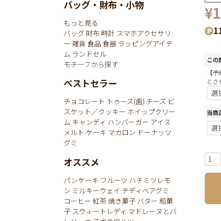
バッグ・財布・小物
¥
1
もっと見る
1
バッグ
財布
時計
スマホアクセサリ
ー
雑貨
食品
食器
ラッピングアイテ
ム
ランドセル
この
モチーフから探す
【予
ベストセラー
とさ
チョコレート
トゥース(歯)
チーズ
ビ
スケット／クッキー
ホイップクリー
当商
ム
キャンディ
ハンバーガー
アイス
メルト
ケーキ
マカロン
ドーナッツ
グミ
オススメ
パンケーキ
フルーツ
ハチミツレモ
ン
ミルキーウェイ
テディベアグミ
コーヒー
紅茶
焼き菓子
バター
和菓
子
スウィートレディ
マドレーヌとバ