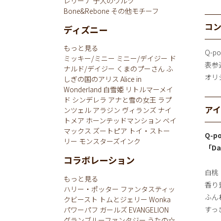
レリーナ
子犬のワルツ
Bone&Rebone
その他モチーフ
コ
ディズニー
もっと見る
Q-
ミッキー/ミニー
ミニー/デイジー
ド
表参道
ナルド/デイジー
くまのプーさん
ふ
オリ
しぎの国のアリス
Alice in
Wonderland
白雪姫
リトルマーメイ
ド
シンデレラ
アナと雪の女王
ラプ
ア
ンツェル
アラジン
ヴィランズ
ナイ
トメア
ホーンテッドマンション
ベイ
マックス
ズートピア
トイ・ストー
Q-p
リー
モンスターズインク
「D
コラボレーション
白桃
もっと見る
香り
ハリー・ポッター
ファンタスティッ
ふん
クビースト
トムとジェリー
Wonka
すっ
パワーパフ ガールズ
EVANGELION
グランブルーファンタジー
うたの☆