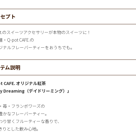
ンセプト
pot.のスイーツアクセサリーが本物のスイーツに！
・Q-pot CAFE.の
ジナルフレーバーティーをおうちでも。
イテム説明
ot CAFE. オリジナル紅茶
ay Dreaming（デイドリーミング）」
・苺・フランボワーズの
豊かなフレーバーティー。
わり甘くフルーティーな香りで、
きりとした飲み心地。