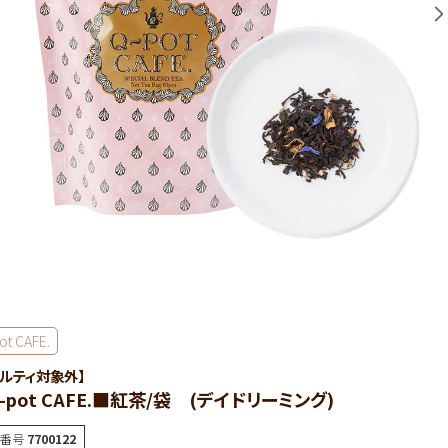
ot CAFE.
ベルティ対象外】
-pot CAFE.■紅茶/袋 (デイドリーミング)
番号
7700122