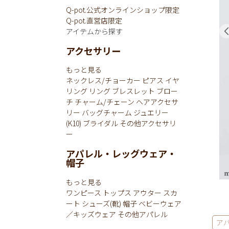
Q-pot.公式オンラインショップ限定
Q-pot.直営店限定
アイテムから探す
アクセサリー
もっと見る
ネックレス/チョーカー
ピアス
イヤ
リング
リング
ブレスレット
ブロー
チ
チャーム/チェーン
ヘアアクセサ
リー
バッグチャーム
ジュエリー
(K10)
ブライダル
その他アクセサリ
ー
アパレル・レッグウェア・
帽子
もっと見る
ワンピース
トップス
アウター
スカ
ート
シューズ(靴)
帽子
ベビーウェア
／キッズウェア
その他アパレル
ア