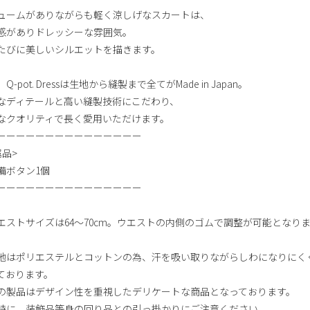
ュームがありながらも軽く涼しげなスカートは、
感がありドレッシーな雰囲気。
たびに美しいシルエットを描きます。
Q-pot. Dressは生地から縫製まで全てがMade in Japan。
なディテールと高い縫製技術にこだわり、
なクオリティで長く愛用いただけます。
ーーーーーーーーーーーーーーー
属品>
備ボタン1個
ーーーーーーーーーーーーーーー
エストサイズは64～70cm。ウエストの内側のゴムで調整が可能となり
地はポリエステルとコットンの為、汗を吸い取りながらしわになりにく
ております。
の製品はデザイン性を重視したデリケートな商品となっております。
時に、装飾品等身の回り品との引っ掛かりにご注意ください。