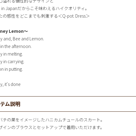
心溢れる個性的なデザインと
e in Japanだからこそ味わえるハイクオリティ。
の感性をどこまでも刺激する＜Q-pot. Dress＞
ney Lemon～
y and, Bee and Lemon.
 in the afternoon.
y in melting.
 in carrying.
 in putting.
, it's done
イテム説明
バチの巣をイメージしたハニカムチュールのスカート。
ザインのブラウスとセットアップで着用いただけます。