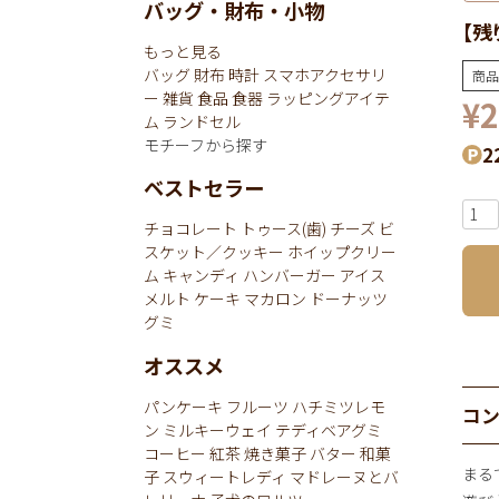
バッグ・財布・小物
【残
もっと見る
バッグ
財布
時計
スマホアクセサリ
商品
ー
雑貨
食品
食器
ラッピングアイテ
¥
2
ム
ランドセル
モチーフから探す
2
ベストセラー
チョコレート
トゥース(歯)
チーズ
ビ
スケット／クッキー
ホイップクリー
ム
キャンディ
ハンバーガー
アイス
メルト
ケーキ
マカロン
ドーナッツ
グミ
オススメ
パンケーキ
フルーツ
ハチミツレモ
コ
ン
ミルキーウェイ
テディベアグミ
コーヒー
紅茶
焼き菓子
バター
和菓
まる
子
スウィートレディ
マドレーヌとバ