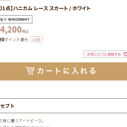
り1点】ハニカム レース スカート / ホワイト
番号
4500208WHT
4,200
税込
20
ポイント還元
詳細
お気に入りに登録する
ンセプト
で身に纏うアートピース。