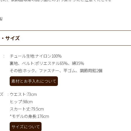
製
材・サイズ
チュール生地:ナイロン100%
裏地、ベルト:ポリエステル65%、綿35%
その他:ホック、ファスナー、平ゴム、調節用釦2個
素材とお手入れについて
ズ
ウエスト:73cm
ヒップ:98cm
スカート丈:79.5cm
*モデルの身長:176cm
サイズについて