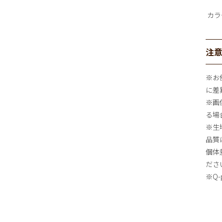
カラ
注
※お
に差
※画
る場
※生
品質
個体
ださ
※Q