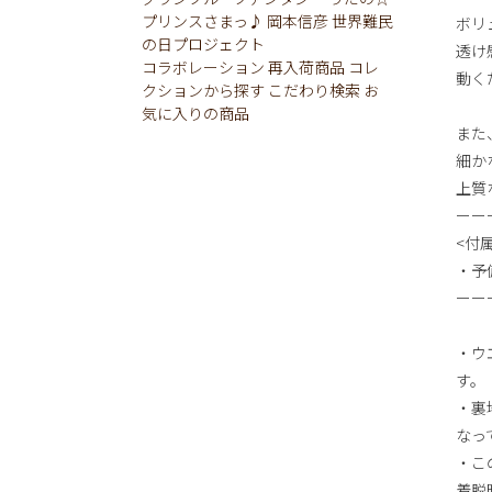
プリンスさまっ♪
岡本信彦
世界難民
ボリ
の日プロジェクト
透け
コラボレーション
再入荷商品
コレ
動く
クションから探す
こだわり検索
お
気に入りの商品
また、
細か
上質
ーー
<付
・予
ーー
・ウ
す。
・裏
なっ
・こ
着脱