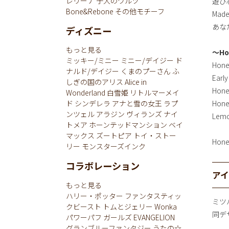
レリーナ
子犬のワルツ
遊び
Bone&Rebone
その他モチーフ
Mad
あなた
ディズニー
もっと見る
～Ho
ミッキー/ミニー
ミニー/デイジー
ド
Hone
ナルド/デイジー
くまのプーさん
ふ
Early
しぎの国のアリス
Alice in
Hone
Wonderland
白雪姫
リトルマーメイ
Honey
ド
シンデレラ
アナと雪の女王
ラプ
ンツェル
アラジン
ヴィランズ
ナイ
Lemon
トメア
ホーンテッドマンション
ベイ
マックス
ズートピア
トイ・ストー
Honey
リー
モンスターズインク
コラボレーション
ア
もっと見る
ハリー・ポッター
ファンタスティッ
ミツ
クビースト
トムとジェリー
Wonka
同デ
パワーパフ ガールズ
EVANGELION
グランブルーファンタジー
うたの☆