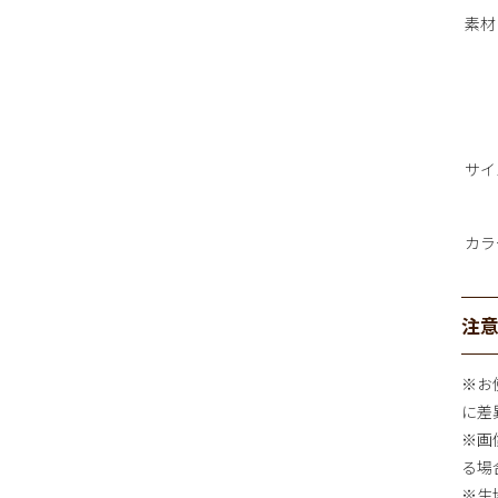
素材
サイ
カラ
注
※お
に差
※画
る場
※生