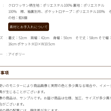
クロワッサン柄生地：ポリエステル100% 裏地：ポリエステル
100% 襟、袖裏別布、ポケット口テープ：ポリエステル100% 
の他：釦6個
素材とお手入れについて
ズ
着丈：52cm 肩幅：42cｍ 身幅：50cm そで丈：58cm そで幅
16cm ポケット:H13×W10.5cm
ー
アイボリー
意事項
使いのモニターにより商品画像と実際の色と多少異なる場合や、イメー
異が生じることがございます。
像の商品は、サンプルです。お届け商品は仕様、加工、サイズが多少異
合がございます。
地の柄の配置には、個体差が生じます。