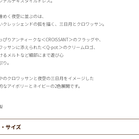
ジナルテキスタイルドレス。
煌めく夜空に並ぶのは、
いクレッシェンドの弧を描く、三日月とクロワッサン。
っぴりアンティークな＜CROISSANT＞のフラッグや、
ワッサンに添えられた＜Q-pot.＞のクリームロゴ、
けるメルトなど細部にまで遊び心
ぷり。
やのクロワッサンと夜空の三日月をイメージした
的なアイボリーとネイビーの2色展開です。
製
材・サイズ