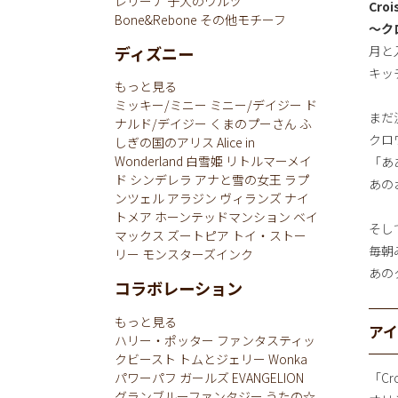
レリーナ
子犬のワルツ
Croi
Bone&Rebone
その他モチーフ
～ク
ディズニー
月と
キッ
もっと見る
ミッキー/ミニー
ミニー/デイジー
ド
まだ
ナルド/デイジー
くまのプーさん
ふ
クロ
しぎの国のアリス
Alice in
Wonderland
白雪姫
リトルマーメイ
「あ
ド
シンデレラ
アナと雪の女王
ラプ
あの
ンツェル
アラジン
ヴィランズ
ナイ
トメア
ホーンテッドマンション
ベイ
そし
マックス
ズートピア
トイ・ストー
毎朝
リー
モンスターズインク
あの
コラボレーション
もっと見る
ア
ハリー・ポッター
ファンタスティッ
クビースト
トムとジェリー
Wonka
パワーパフ ガールズ
EVANGELION
「Cr
グランブルーファンタジー
うたの☆