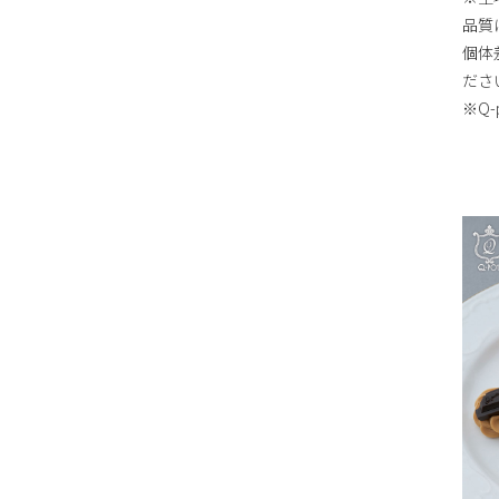
品質
個体
ださ
※Q