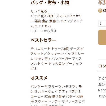
¥
3
バッグ・財布・小物
3
もっと見る
バッグ
財布
時計
スマホアクセサリ
ー
雑貨
食品
食器
ラッピングアイテ
ム
ランドセル
モチーフから探す
ベストセラー
チョコレート
トゥース(歯)
チーズ
ビ
スケット／クッキー
ホイップクリー
ム
キャンディ
ハンバーガー
アイス
メルト
ケーキ
マカロン
ドーナッツ
コ
グミ
オススメ
まる
遊び
パンケーキ
フルーツ
ハチミツレモ
Mad
ン
ミルキーウェイ
テディベアグミ
あなた
コーヒー
紅茶
焼き菓子
バター
和菓
子
スウィートレディ
マドレーヌとバ