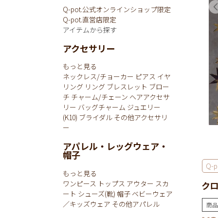
Q-pot.公式オンラインショップ限定
Q-pot.直営店限定
アイテムから探す
アクセサリー
もっと見る
ネックレス/チョーカー
ピアス
イヤ
リング
リング
ブレスレット
ブロー
チ
チャーム/チェーン
ヘアアクセサ
リー
バッグチャーム
ジュエリー
(K10)
ブライダル
その他アクセサリ
ー
アパレル・レッグウェア・
帽子
Q-p
もっと見る
ワンピース
トップス
アウター
スカ
クロ
ート
シューズ(靴)
帽子
ベビーウェア
／キッズウェア
その他アパレル
商品