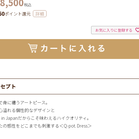
8,500
税込
50
ポイント還元
詳細
お気に入りに登録する
ンセプト
で身に纏うアートピース。
心溢れる個性的なデザインと
e in Japanだからこそ味わえるハイクオリティ。
の感性をどこまでも刺激する＜Q-pot. Dress＞