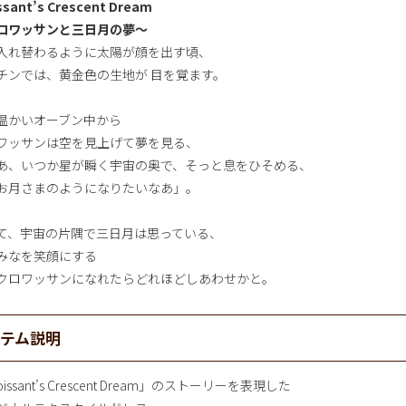
ssant’s Crescent Dream
ロワッサンと三日月の夢～
入れ替わるように太陽が顔を出す頃、
チンでは、黄金色の生地が 目を覚ます。
温かいオーブン中から
ワッサンは空を見上げて夢を見る、
あ、いつか星が瞬く宇宙の奥で、そっと息をひそめる、
お月さまのようになりたいなあ」。
て、宇宙の片隅で三日月は思っている、
みなを笑顔にする
クロワッサンになれたらどれほどしあわせかと。
イテム説明
oissant’s Crescent Dream」のストーリーを表現した