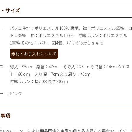
材・サイズ
パフェ生地：ポリエステル100% 裏地、襟：ポリエステル65%、
トン35% 袖：ポリエステル100% 付属リボン：ポリエステル
100% その他：ﾌｧｽﾅｰ、釦4個、ｽﾌﾟﾘﾝｸﾞﾎｯｸ１ｓｅｔ
素材とお手入れについて
ズ
総丈：95cm 身幅：47cm そで丈：25cm そで幅：14cm ウエス
ト：80ｃｍ えり幅：7cm えり周り：43cm
付属リボン：幅7.0×長さ230cm
ー
ピンク
意事項
使いのモニターにより商品画像と実際の色と多少異なる場合や、イメー