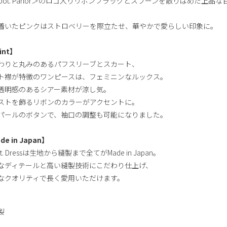
-pot. Parlor＞のロゴ入りリボンフラッグとスプーンを散りばめた上品な
着いたピンクはストロベリーを際立たせ、華やかで愛らしい印象に。
int】
わりと丸みのあるパフスリーブとスカート、
ト襟が特徴のワンピースは、フェミニンなルックス。
透明感のあるシアー素材が涼し気。
ストを飾るリボンのカラーがアクセントに。
パールのボタンで、袖口の調整も可能になりました。
de in Japan】
ot. Dressは生地から縫製まで全てがMade in Japan。
なディテールと高い縫製技術にこだわり仕上げ、
なクオリティで長く愛用いただけます。
製