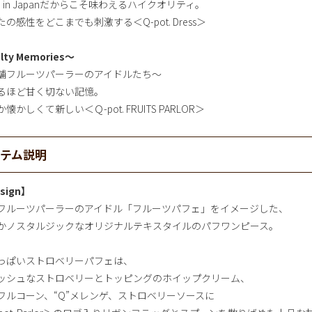
e in Japanだからこそ味わえるハイクオリティ。
の感性をどこまでも刺激する＜Q-pot. Dress＞
lty Memories～
舗フルーツパーラーのアイドルたち～
るほど甘く切ない記憶。
懐かしくて新しい＜Ｑ-pot. FRUITS PARLOR＞
イテム説明
sign】
フルーツパーラーのアイドル「フルーツパフェ」をイメージした、
かノスタルジックなオリジナルテキスタイルのパフワンピース。
っぱいストロベリーパフェは、
ッシュなストロベリーとトッピングのホイップクリーム、
フルコーン、“Q”メレンゲ、ストロベリーソースに