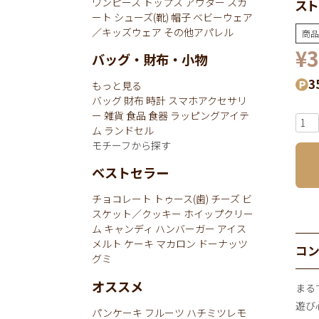
ワンピース
トップス
アウター
スカ
スト
ート
シューズ(靴)
帽子
ベビーウェア
／キッズウェア
その他アパレル
商品
¥
3
バッグ・財布・小物
3
もっと見る
バッグ
財布
時計
スマホアクセサリ
ー
雑貨
食品
食器
ラッピングアイテ
ム
ランドセル
モチーフから探す
ベストセラー
チョコレート
トゥース(歯)
チーズ
ビ
スケット／クッキー
ホイップクリー
ム
キャンディ
ハンバーガー
アイス
メルト
ケーキ
マカロン
ドーナッツ
コ
グミ
オススメ
まる
遊び
パンケーキ
フルーツ
ハチミツレモ