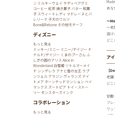
Mad
ン
ミルキーウェイ
テディベアグミ
あなた
コーヒー
紅茶
焼き菓子
バター
和菓
子
スウィートレディ
マドレーヌとバ
レリーナ
子犬のワルツ
～Me
Bone&Rebone
その他モチーフ
～老
ディズニー
溶け
どこか
もっと見る
ミッキー/ミニー
ミニー/デイジー
ド
ナルド/デイジー
くまのプーさん
ふ
ア
しぎの国のアリス
Alice in
Wonderland
白雪姫
リトルマーメイ
【De
ド
シンデレラ
アナと雪の女王
ラプ
ンツェル
アラジン
ヴィランズ
ナイ
老舗
トメア
ホーンテッドマンション
ベイ
どこ
マックス
ズートピア
トイ・ストー
リー
モンスターズインク
甘酸
コラボレーション
フレ
ワッ
もっと見る