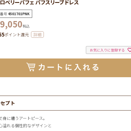
ロベリーパフェ パフスリーブドレス
番号
4501701PNK
9,050
税込
55
ポイント還元
詳細
お気に入りに登録する
ンセプト
で身に纏うアートピース。
心溢れる個性的なデザインと