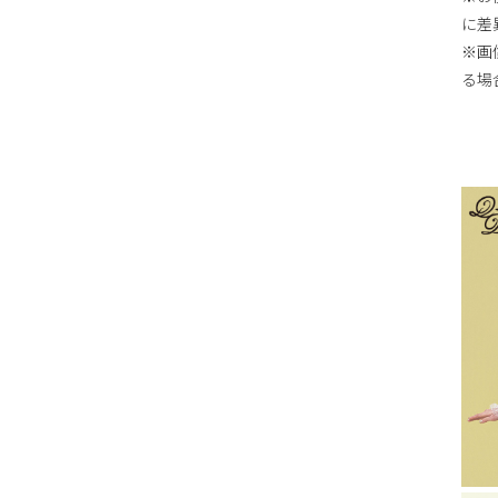
に差
※画
る場