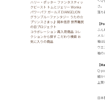
＜Q
ハリー・ポッター
ファンタスティッ
さ。
クビースト
トムとジェリー
Wonka
パワーパフ ガールズ
EVANGELION
落ち
グランブルーファンタジー
うたの☆
プリンスさまっ♪
岡本信彦
世界難民
【Po
の日プロジェクト
ふん
コラボレーション
再入荷商品
コレ
メル
クションから探す
こだわり検索
お
袖は
気に入りの商品
ウエ
袖の
【Ma
Q-p
細か
上質
日本