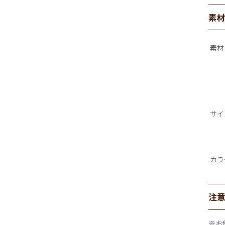
素
素材
サイ
カラ
注
※お