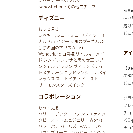
レリーナ
子犬のワルツ
Bone&Rebone
その他モチーフ
～Me
ディズニー
～老
溶け
もっと見る
どこか
ミッキー/ミニー
ミニー/デイジー
ド
ナルド/デイジー
くまのプーさん
ふ
しぎの国のアリス
Alice in
ア
Wonderland
白雪姫
リトルマーメイ
ド
シンデレラ
アナと雪の女王
ラプ
ンツェル
アラジン
ヴィランズ
ナイ
【De
トメア
ホーンテッドマンション
ベイ
老舗
マックス
ズートピア
トイ・ストー
どこ
リー
モンスターズインク
コラボレーション
クラ
フレ
もっと見る
チョ
ハリー・ポッター
ファンタスティッ
＜Q
クビースト
トムとジェリー
Wonka
パワーパフ ガールズ
EVANGELION
チョ
グランブルーファンタジー
うたの☆