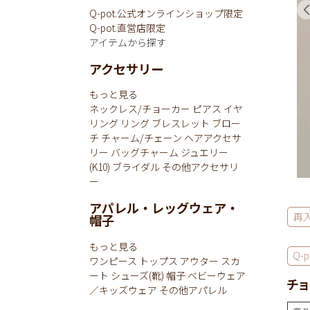
Q-pot.公式オンラインショップ限定
Q-pot.直営店限定
アイテムから探す
アクセサリー
もっと見る
ネックレス/チョーカー
ピアス
イヤ
リング
リング
ブレスレット
ブロー
チ
チャーム/チェーン
ヘアアクセサ
リー
バッグチャーム
ジュエリー
(K10)
ブライダル
その他アクセサリ
ー
アパレル・レッグウェア・
再
帽子
もっと見る
Q-p
ワンピース
トップス
アウター
スカ
ート
シューズ(靴)
帽子
ベビーウェア
チョ
／キッズウェア
その他アパレル