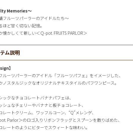
lty Memories～
舗フルーツパーラーのアイドルたち～
るほど甘く切ない記憶。
懐かしくて新しい＜Ｑ-pot. FRUITS PARLOR＞
イテム説明
sign】
フルーツパーラーのアイドル「フルーツパフェ」をイメージした、
かノスタルジックなオリジナルテキスタイルのパフワンピース。
シックなチョコレートバナナパフェは、
ッシュなチェリーやバナナと板チョコレート、
コレートクリーム、ワッフルコーン、“Q”メレンゲ、
-pot. Parlor＞のロゴ入りリボンフラッグとスプーンを散りばめた、
コレートのようにビターでスウィートな味わい。