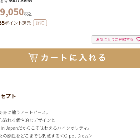
番号
4501705BRW
9,050
税込
55
ポイント還元
詳細
お気に入りに登録する
ンセプト
で身に纏うアートピース。
心溢れる個性的なデザインと
e in Japanだからこそ味わえるハイクオリティ。
の感性をどこまでも刺激する＜Q-pot. Dress＞