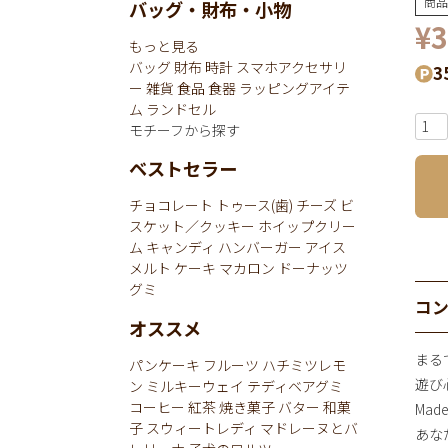
商品
バッグ・財布・小物
¥
3
もっと見る
バッグ
財布
時計
スマホアクセサリ
3
ー
雑貨
食品
食器
ラッピングアイテ
ム
ランドセル
モチーフから探す
ベストセラー
チョコレート
トゥース(歯)
チーズ
ビ
スケット／クッキー
ホイップクリー
ム
キャンディ
ハンバーガー
アイス
メルト
ケーキ
マカロン
ドーナッツ
グミ
コ
オススメ
まる
パンケーキ
フルーツ
ハチミツレモ
遊び
ン
ミルキーウェイ
テディベアグミ
コーヒー
紅茶
焼き菓子
バター
和菓
Mad
子
スウィートレディ
マドレーヌとバ
あなた