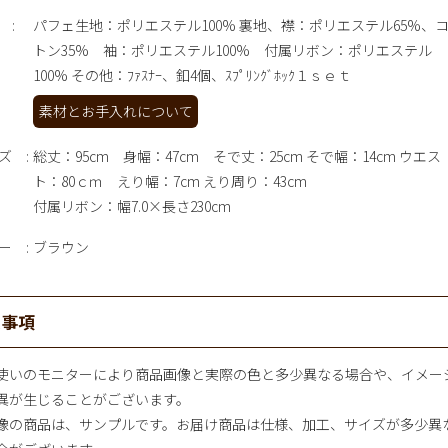
パフェ生地：ポリエステル100% 裏地、襟：ポリエステル65%、
トン35% 袖：ポリエステル100% 付属リボン：ポリエステル
100% その他：ﾌｧｽﾅｰ、釦4個、ｽﾌﾟﾘﾝｸﾞﾎｯｸ１ｓｅｔ
素材とお手入れについて
ズ
総丈：95cm 身幅：47cm そで丈：25cm そで幅：14cm ウエス
ト：80ｃｍ えり幅：7cm えり周り：43cm
付属リボン：幅7.0×長さ230cm
ー
ブラウン
意事項
使いのモニターにより商品画像と実際の色と多少異なる場合や、イメー
異が生じることがございます。
像の商品は、サンプルです。お届け商品は仕様、加工、サイズが多少異