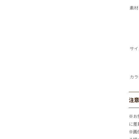
素材
サイ
カラ
注
※お
に差
※画