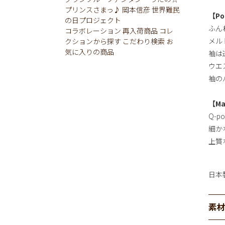
プリンスさまっ♪
岡本信彦
世界難民
【Po
の日プロジェクト
ふん
コラボレーション
再入荷商品
コレ
メル
クションから探す
こだわり検索
お
気に入りの商品
袖は
ウエ
袖の
【Ma
Q-p
細か
上質
日本
素