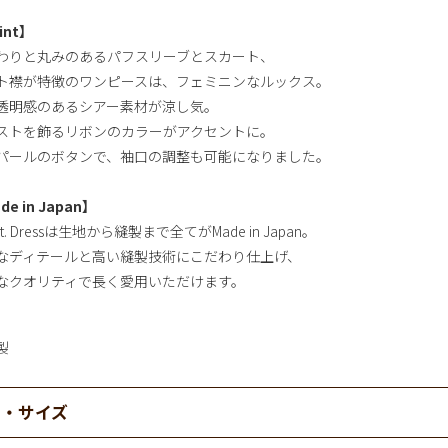
int】
わりと丸みのあるパフスリーブとスカート、
ト襟が特徴のワンピースは、フェミニンなルックス。
透明感のあるシアー素材が涼し気。
ストを飾るリボンのカラーがアクセントに。
パールのボタンで、袖口の調整も可能になりました。
de in Japan】
ot. Dressは生地から縫製まで全てがMade in Japan。
なディテールと高い縫製技術にこだわり仕上げ、
なクオリティで長く愛用いただけます。
製
材・サイズ