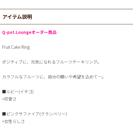
アイテム説明
Q-pot.Loungeオーダー商品
Fruit Cake Ring
ポジティブに、元気になれるフルーツケーキリング。
カラフルなフルーツに、自分の願いや希望を込めて…。
■ルビー(イチゴ)
=可愛さ
■ピンクサファイア(クランベリー)
=女性らしさ