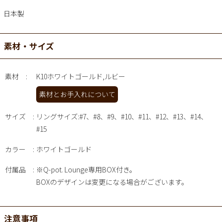
日本製
素材・サイズ
素材
K10ホワイトゴールド,ルビー
素材とお手入れについて
サイズ
リングサイズ:#7、#8、#9、#10、#11、#12、#13、#14、
#15
カラー
ホワイトゴールド
付属品
※Q-pot. Lounge専用BOX付き。
BOXのデザインは変更になる場合がございます。
注意事項