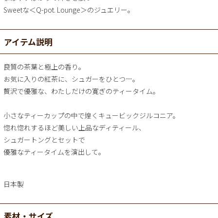
Sweetな＜Q-pot. Lounge＞のジュエリー。
アイテム説明
良質の茶葉と極上の香り。
お気に入りの紅茶に、シュガーをひとつ…。
贅沢で優雅な、わたしだけの寛ぎのティータイム。
小さなティーカップの中で煌くキュービックジルコニア。
惚れ惚れするほど美しい上品なディティール、
シュガートングとセットで
優雅なティータイムを演出して。
日本製
素材・サイズ