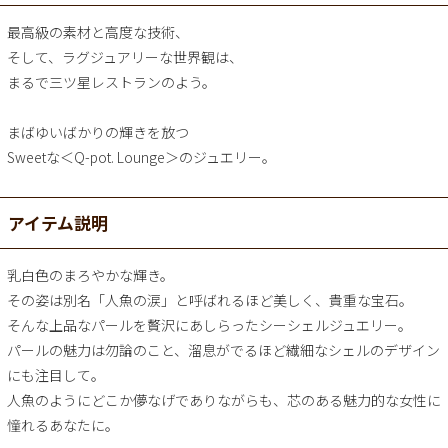
最高級の素材と高度な技術、
そして、ラグジュアリーな世界観は、
まるで三ツ星レストランのよう。
まばゆいばかりの輝きを放つ
Sweetな＜Q-pot. Lounge＞のジュエリー。
アイテム説明
乳白色のまろやかな輝き。
その姿は別名「人魚の涙」と呼ばれるほど美しく、貴重な宝石。
そんな上品なパールを贅沢にあしらったシーシェルジュエリー。
パールの魅力は勿論のこと、溜息がでるほど繊細なシェルのデザイン
にも注目して。
人魚のようにどこか儚なげでありながらも、芯のある魅力的な女性に
憧れるあなたに。