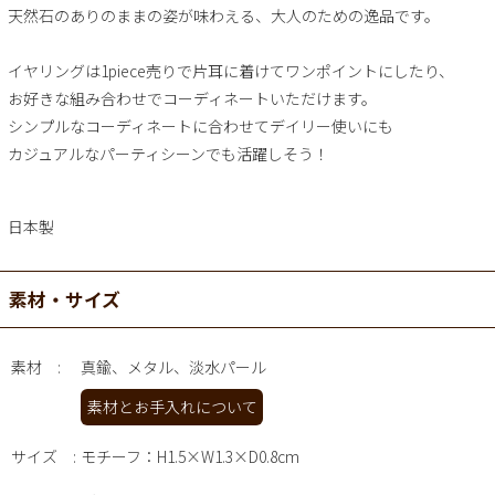
天然石のありのままの姿が味わえる、大人のための逸品です。
イヤリングは1piece売りで片耳に着けてワンポイントにしたり、
お好きな組み合わせでコーディネートいただけます。
シンプルなコーディネートに合わせてデイリー使いにも
カジュアルなパーティシーンでも活躍しそう！
日本製
素材・サイズ
素材
真鍮、メタル、淡水パール
素材とお手入れについて
サイズ
モチーフ：H1.5×W1.3×D0.8cm