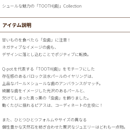
シュールな魅力の「TOOTH(歯)」Collection
アイテム説明
甘いものを食べたら「虫歯」に注意！
ネガティブなイメージの歯も、
デザインに落とし込むことでポジティブに転換。
Q-pot.を代表する「TOOTH(歯)」をモチーフにした
存在感のあるバロック淡水パールのイヤリングは、
上品なパール×シュールな歯のアンバランスがマッチ。
綺麗な歯をイメージした光沢のあるパールと、
欠けてしまった真っ黒の「虫歯」を飾りました。
動くたびに揺れるピアスは、コーディネートの主役に！
また、ひとつひとつフォルムやサイズの異なる
個性豊かな天然石を紡ぎ合わせた贅沢なジュエリーはどれも一点物。