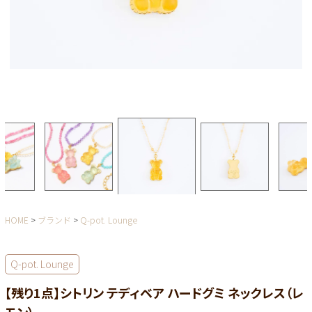
HOME
ブランド
Q-pot. Lounge
Q-pot. Lounge
【残り1点】シトリン テディベア ハードグミ ネックレス（レ
モン）