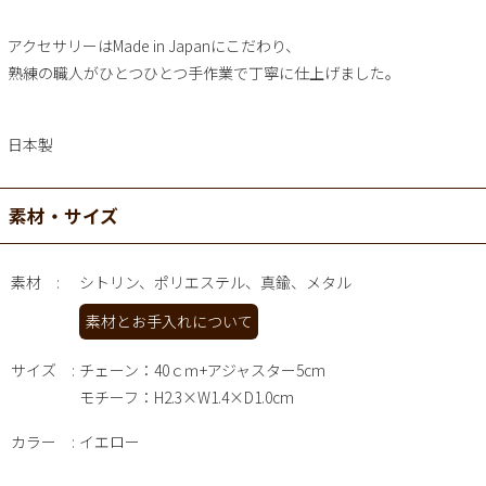
アクセサリーはMade in Japanにこだわり、
熟練の職人がひとつひとつ手作業で丁寧に仕上げました。
日本製
素材・サイズ
素材
シトリン、ポリエステル、真鍮、メタル
素材とお手入れについて
サイズ
チェーン：40ｃｍ+アジャスター5cm
モチーフ：H2.3×W1.4×D1.0cm
カラー
イエロー