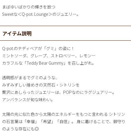
まばゆいばかりの輝きを放つ
Sweetな＜Q-pot. Lounge＞のジュエリー。
アイテム説明
Q-pot.のテディベアが「グミ」の姿に！
ミントソーダ、グレープ、ストロベリー、レモン…
カラフルな「Teddy Bear Gummy」を召し上がれ。
透明感がまるでグミのような、
みずみずしい煌めきの天然石・シトリンを
贅沢にあしらったジュエリーは、POPなのにラグジュアリー。
アンバランスが旬な味わい。
太陽の光に似た色から太陽のエネルギーをもつと言われる シトリン
の石言葉は「幸福」「希望」「自信」。 身に着けることで、御守り
のような存在にも◎