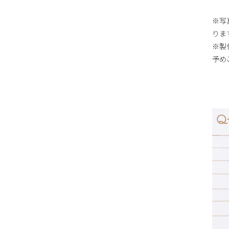
※写
りま
※製
予め