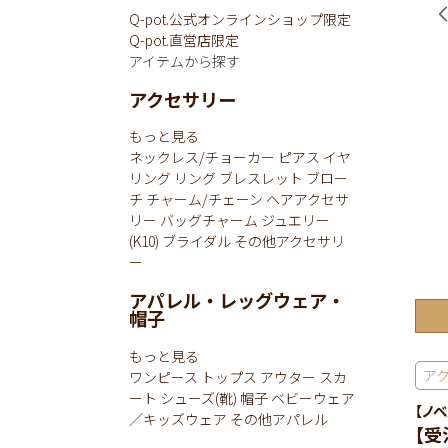
Q-pot.公式オンラインショップ限定
Q-pot.直営店限定
アイテムから探す
アクセサリー
もっと見る
ネックレス/チョーカー
ピアス
イヤ
リング
リング
ブレスレット
ブロー
チ
チャーム/チェーン
ヘアアクセサ
リー
バッグチャーム
ジュエリー
(K10)
ブライダル
その他アクセサリ
ー
アパレル・レッグウェア・
帽子
もっと見る
ア
ワンピース
トップス
アウター
スカ
ート
シューズ(靴)
帽子
ベビーウェア
【ノ
／キッズウェア
その他アパレル
【受