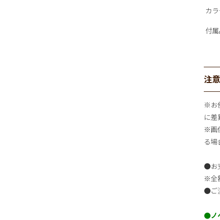
カラ
付属
注
※お
に差
※画
る場
●お
※全
●ご
●ノ