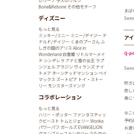
レリーナ
子犬のワルツ
Bone&Rebone
その他モチーフ
まば
ディズニー
Swe
もっと見る
ミッキー/ミニー
ミニー/デイジー
ド
ア
ナルド/デイジー
くまのプーさん
ふ
しぎの国のアリス
Alice in
Q-p
Wonderland
白雪姫
リトルマーメイ
ド
シンデレラ
アナと雪の女王
ラプ
ンツェル
アラジン
ヴィランズ
ナイ
Swee
トメア
ホーンテッドマンション
ベイ
マックス
ズートピア
トイ・ストー
吹き
リー
モンスターズインク
悲し
コラボレーション
身に
もっと見る
※こ
ハリー・ポッター
ファンタスティッ
予約
クビースト
トムとジェリー
Wonka
パワーパフ ガールズ
EVANGELION
お渡
グランブルーファンタジー
うたの☆