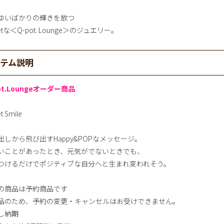
ゆいばかりの輝きを放つ
etな＜Q-pot. Lounge＞のジュエリー。
イテム説明
ot.Loungeオーダー商品
t Smile
出しから飛び出すHappy&POPなメッセージ。
いことがあったとき、元気がでないときでも、
つけるだけでポジティブな自分へと生まれ変われそう。
の商品は予約商品です
品のため、予約の変更・キャンセルはお受けできません。
し納期