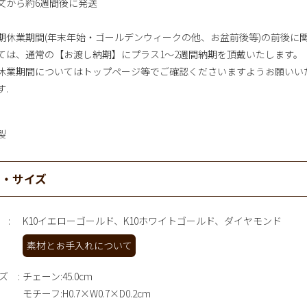
文から約6週間後に発送
期休業期間(年末年始・ゴールデンウィークの他、お盆前後等)の前後に
ては、通常の【お渡し納期】にプラス1～2週間納期を頂戴いたします。
休業期間についてはトップページ等でご確認くださいますようお願いい
す.
製
材・サイズ
K10イエローゴールド、K10ホワイトゴールド、ダイヤモンド
素材とお手入れについて
ズ
チェーン:45.0cm
モチーフ:H0.7×W0.7×D0.2cm