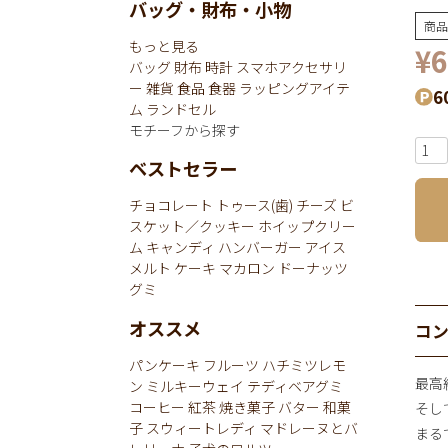
バッグ・財布・小物
商品
もっと見る
¥
6
バッグ
財布
時計
スマホアクセサリ
ー
雑貨
食品
食器
ラッピングアイテ
6
ム
ランドセル
モチーフから探す
ベストセラー
チョコレート
トゥース(歯)
チーズ
ビ
スケット／クッキー
ホイップクリー
ム
キャンディ
ハンバーガー
アイス
メルト
ケーキ
マカロン
ドーナッツ
グミ
オススメ
コ
パンケーキ
フルーツ
ハチミツレモ
最高
ン
ミルキーウェイ
テディベアグミ
コーヒー
紅茶
焼き菓子
バター
和菓
そし
子
スウィートレディ
マドレーヌとバ
まる