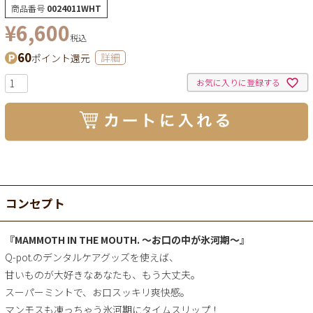
商品番号
0024011WHT
¥
6,600
税込
60
ポイント還元
詳細
お気に入りに登録する
コンセプト
『MAMMOTH IN THE MOUTH. ～お口の中が氷河期～』
Q-pot.のデンタルケアグッズを使えば、
甘いものが大好きなあなたも、もう大丈夫。
スーパーミントで、お口スッキリ爽快感。
マンモスも凍っちゃう氷河期にタイムスリップ！