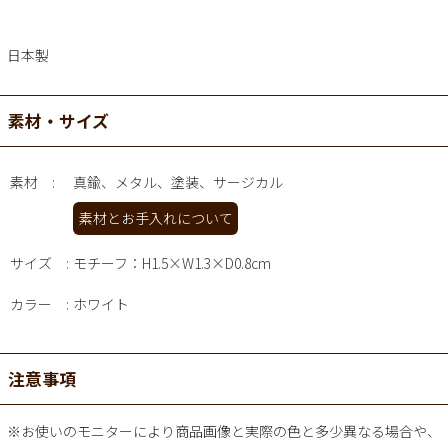
日本製
素材・サイズ
素材
真鍮、メタル、塗装、サージカル
素材とお手入れについて
サイズ
モチーフ：H1.5×W1.3×D0.8cm
カラー
ホワイト
注意事項
※お使いのモニターにより商品画像と実際の色と多少異なる場合や、