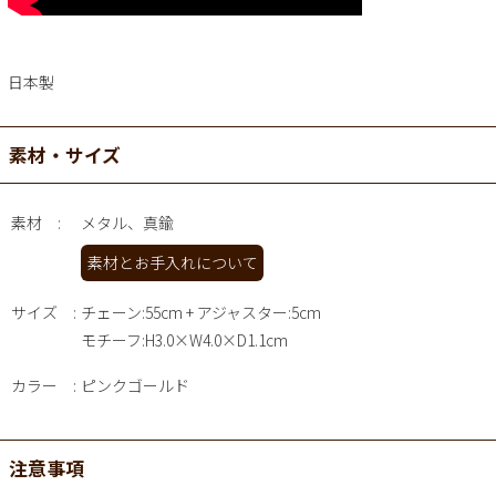
日本製
素材・サイズ
素材
メタル、真鍮
素材とお手入れについて
サイズ
チェーン:55cm + アジャスター:5cm
モチーフ:H3.0×W4.0×D1.1cm
カラー
ピンクゴールド
注意事項