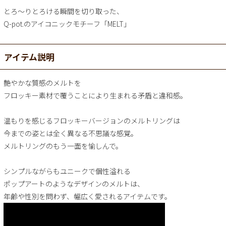
とろ～りとろける瞬間を切り取った、
Q-pot.のアイコニックモチーフ「MELT」
アイテム説明
艶やかな質感のメルトを
フロッキー素材で覆うことにより生まれる矛盾と違和感。
温もりを感じるフロッキーバージョンのメルトリングは
今までの姿とは全く異なる不思議な感覚。
メルトリングのもう一面を愉しんで。
シンプルながらもユニークで個性溢れる
ポップアートのようなデザインのメルトは、
年齢や性別を問わず、幅広く愛されるアイテムです。