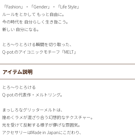
「Fashion」・「Gender」・「Life Style」
ルールをとかして もっと自由に。
今の時代を 自分らしく生き抜こう。
新しい 自分になる。
とろ～りとろける瞬間を切り取った、
Q-pot.のアイコニックモチーフ「MELT」
アイテム説明
とろ～りとろける
Q-pot.の代表作・メルトリング。
まっしろなグリッターメルトは、
煌めくラメが混ざり合う幻想的なテクスチャー。
光を受けて反射する様子が儚げな雰囲気。
アクセサリーはMade in Japanにこだわり、