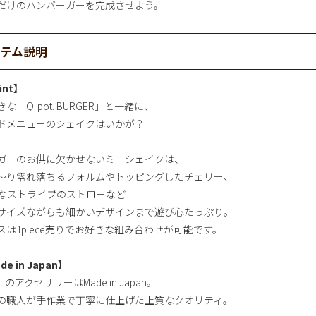
だけのハンバーガーを完成させよう。
イテム説明
int】
な「Q-pot. BURGER」と一緒に、
ドメニューのシェイクはいかが？
ガーのお供に欠かせないミニシェイクは、
～り零れ落ちるフォルムやトッピングしたチェリー、
Pなストライプのストローなど
サイズながらも細かいデザインまで遊び心たっぷり。
スは1piece売りでお好きな組み合わせが可能です。
de in Japan】
ot.のアクセサリーはMade in Japan。
の職人が手作業で丁寧に仕上げた上質なクオリティ。