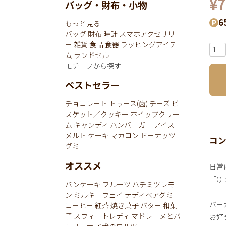
¥
7
バッグ・財布・小物
6
もっと見る
バッグ
財布
時計
スマホアクセサリ
ー
雑貨
食品
食器
ラッピングアイテ
ム
ランドセル
モチーフから探す
ベストセラー
チョコレート
トゥース(歯)
チーズ
ビ
スケット／クッキー
ホイップクリー
ム
キャンディ
ハンバーガー
アイス
メルト
ケーキ
マカロン
ドーナッツ
コ
グミ
オススメ
日常
「Q-
パンケーキ
フルーツ
ハチミツレモ
ン
ミルキーウェイ
テディベアグミ
バー
コーヒー
紅茶
焼き菓子
バター
和菓
子
スウィートレディ
マドレーヌとバ
お好