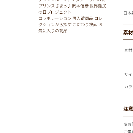
プリンスさまっ♪
岡本信彦
世界難民
の日プロジェクト
日本
コラボレーション
再入荷商品
コレ
クションから探す
こだわり検索
お
気に入りの商品
素
素材
サイ
カラ
注
※お
に差