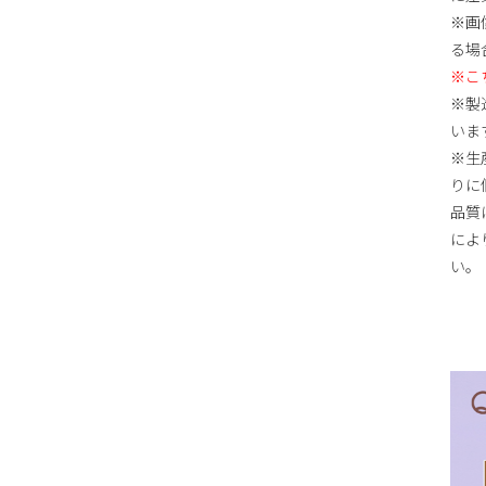
※画
る場
※こ
※製
いま
※生
りに
品質
によ
い。