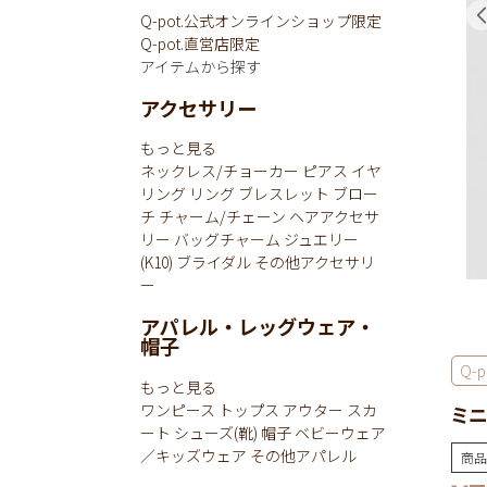
Q-pot.公式オンラインショップ限定
Q-pot.直営店限定
アイテムから探す
アクセサリー
もっと見る
ネックレス/チョーカー
ピアス
イヤ
リング
リング
ブレスレット
ブロー
チ
チャーム/チェーン
ヘアアクセサ
リー
バッグチャーム
ジュエリー
(K10)
ブライダル
その他アクセサリ
ー
アパレル・レッグウェア・
帽子
Q-p
もっと見る
ワンピース
トップス
アウター
スカ
ミニ
ート
シューズ(靴)
帽子
ベビーウェア
／キッズウェア
その他アパレル
商品