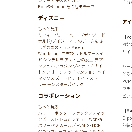
レリーナ
子犬のワルツ
自分
Bone&Rebone
その他モチーフ
ディズニー
ア
もっと見る
ミッキー/ミニー
ミニー/デイジー
ド
【Po
ナルド/デイジー
くまのプーさん
ふ
お好き
しぎの国のアリス
Alice in
サイ
Wonderland
白雪姫
リトルマーメイ
ド
シンデレラ
アナと雪の女王
ラプ
ンツェル
アラジン
ヴィランズ
ナイ
バー
トメア
ホーンテッドマンション
ベイ
とろ
マックス
ズートピア
トイ・ストー
PO
リー
モンスターズインク
プチ
コラボレーション
ピア
もっと見る
【Ma
ハリー・ポッター
ファンタスティッ
Q-p
クビースト
トムとジェリー
Wonka
パワーパフ ガールズ
EVANGELION
熟練
グランブルーファンタジー
うたの☆