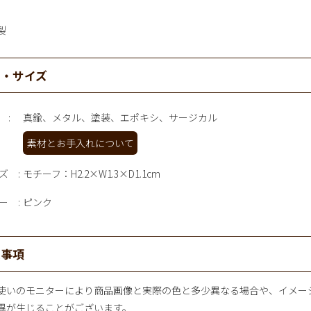
製
材・サイズ
真鍮、メタル、塗装、エポキシ、サージカル
素材とお手入れについて
ズ
モチーフ：H2.2×W1.3×D1.1cm
ー
ピンク
意事項
使いのモニターにより商品画像と実際の色と多少異なる場合や、イメー
異が生じることがございます。