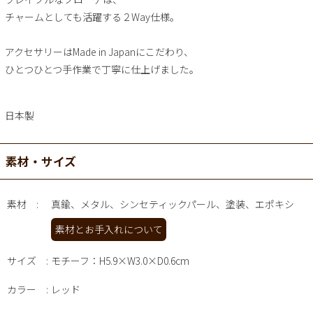
チャームとしても活躍する２Way仕様。
アクセサリーはMade in Japanにこだわり、
ひとつひとつ手作業で丁寧に仕上げました。
日本製
素材・サイズ
素材
真鍮、メタル、シンセティックパール、塗装、エポキシ
素材とお手入れについて
サイズ
モチーフ：H5.9×W3.0×D0.6cm
カラー
レッド