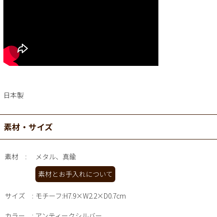
日本製
素材・サイズ
素材
メタル、真鍮
素材とお手入れについて
サイズ
モチーフ:H7.9×W2.2×D0.7cm
カラー
アンティークシルバー