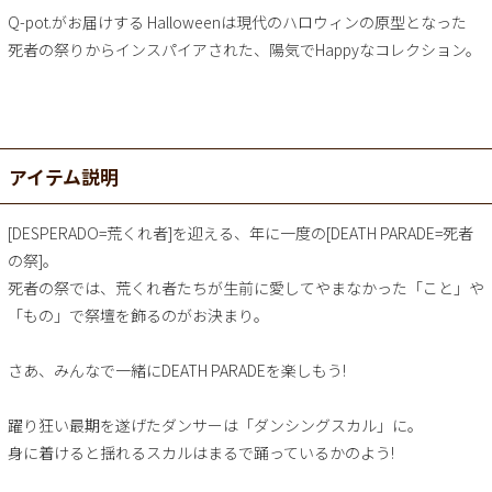
Q-pot.がお届けする Halloweenは現代のハロウィンの原型となった
死者の祭りからインスパイアされた、陽気でHappyなコレクション。
アイテム説明
[DESPERADO=荒くれ者]を迎える、年に一度の[DEATH PARADE=死者
の祭]。
死者の祭では、荒くれ者たちが生前に愛してやまなかった「こと」や
「もの」で祭壇を飾るのがお決まり。
さあ、みんなで一緒にDEATH PARADEを楽しもう!
躍り狂い最期を遂げたダンサーは「ダンシングスカル」に。
身に着けると揺れるスカルはまるで踊っているかのよう!