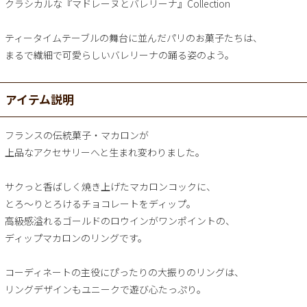
クラシカルな『マドレーヌとバレリーナ』Collection
ティータイムテーブルの舞台に並んだパリのお菓子たちは、
まるで繊細で可愛らしいバレリーナの踊る姿のよう。
アイテム説明
フランスの伝統菓子・マカロンが
上品なアクセサリーへと生まれ変わりました。
サクっと香ばしく焼き上げたマカロンコックに、
とろ～りとろけるチョコレートをディップ。
高級感溢れるゴールドのロウインがワンポイントの、
ディップマカロンのリングです。
コーディネートの主役にぴったりの大振りのリングは、
リングデザインもユニークで遊び心たっぷり。