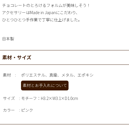
チョコレートのとろけるフォルムが美味しそう！
アクセサリーはMade in Japanにこだわり、
ひとつひとつ手作業で丁寧に仕上げました。
日本製
素材・サイズ
素材
ポリエステル、真鍮、メタル、エポキシ
素材とお手入れについて
サイズ
モチーフ：H3.2×W3.1×D1.0cm
カラー
ピンク