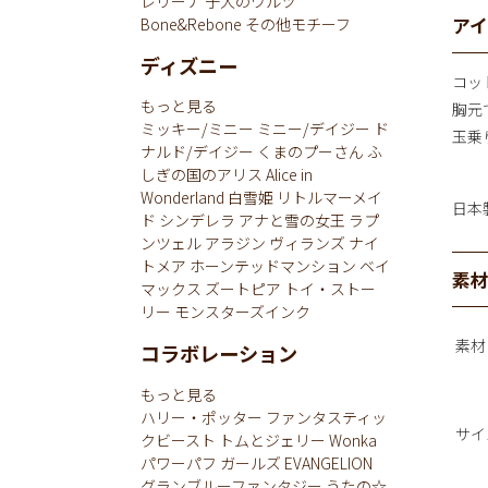
レリーナ
子犬のワルツ
ア
Bone&Rebone
その他モチーフ
ディズニー
コッ
もっと見る
胸元
ミッキー/ミニー
ミニー/デイジー
ド
玉乗
ナルド/デイジー
くまのプーさん
ふ
しぎの国のアリス
Alice in
Wonderland
白雪姫
リトルマーメイ
日本
ド
シンデレラ
アナと雪の女王
ラプ
ンツェル
アラジン
ヴィランズ
ナイ
トメア
ホーンテッドマンション
ベイ
素
マックス
ズートピア
トイ・ストー
リー
モンスターズインク
素材
コラボレーション
もっと見る
ハリー・ポッター
ファンタスティッ
サイ
クビースト
トムとジェリー
Wonka
パワーパフ ガールズ
EVANGELION
グランブルーファンタジー
うたの☆