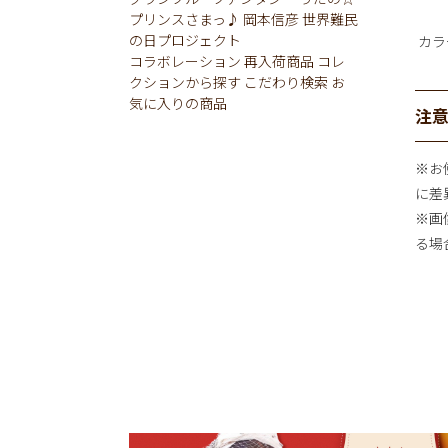
プリンスさまっ♪
岡本信彦
世界難民
の日プロジェクト
カラ
コラボレーション
再入荷商品
コレ
クションから探す
こだわり検索
お
気に入りの商品
注
※お
に差
※画
る場