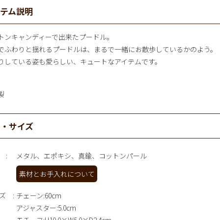
イテム説明
トンキャンディーで出来たプードル。
でふわりと揺れるプードルは、まるで一緒にお散歩しているかのよう。
りしている姿も愛らしい、キュートなアイテムです。
製
材・サイズ
メタル、エポキシ、真鍮、コットンパール
素材とお手入れについて
ズ
チェーン:60cm
アジャスター:5.0cm