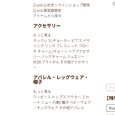
Q-pot.公式オンラインショップ限定
Q-pot.直営店限定
アイテムから探す
アクセサリー
もっと見る
ネックレス/チョーカー
ピアス
イヤ
リング
リング
ブレスレット
ブロー
チ
チャーム/チェーン
ヘアアクセサ
リー
バッグチャーム
ジュエリー
(K10)
ブライダル
その他アクセサリ
ー
アパレル・レッグウェア・
帽子
ア
もっと見る
ワンピース
トップス
アウター
スカ
【残
ート
シューズ(靴)
帽子
ベビーウェア
／キッズウェア
その他アパレル
商品