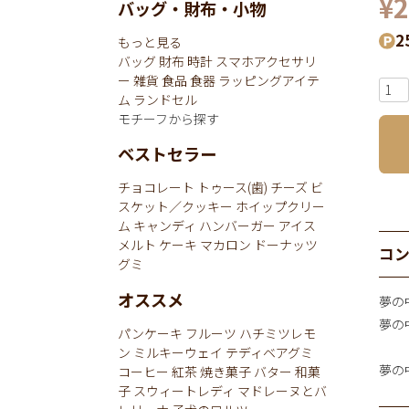
¥
2
バッグ・財布・小物
2
もっと見る
バッグ
財布
時計
スマホアクセサリ
ー
雑貨
食品
食器
ラッピングアイテ
ム
ランドセル
モチーフから探す
ベストセラー
チョコレート
トゥース(歯)
チーズ
ビ
スケット／クッキー
ホイップクリー
ム
キャンディ
ハンバーガー
アイス
メルト
ケーキ
マカロン
ドーナッツ
コ
グミ
オススメ
夢の
夢の
パンケーキ
フルーツ
ハチミツレモ
ン
ミルキーウェイ
テディベアグミ
夢の
コーヒー
紅茶
焼き菓子
バター
和菓
子
スウィートレディ
マドレーヌとバ