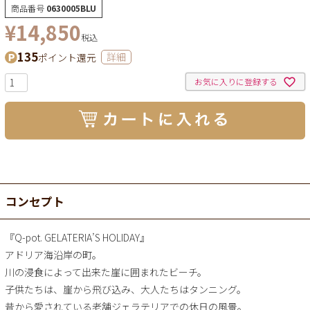
商品番号
0630005BLU
¥
14,850
税込
135
ポイント還元
詳細
お気に入りに登録する
コンセプト
『Q-pot. GELATERIA’S HOLIDAY』
アドリア海沿岸の町。
川の浸食によって出来た崖に囲まれたビーチ。
子供たちは、崖から飛び込み、大人たちはタンニング。
昔から愛されている老舗ジェラテリアでの休日の風景。