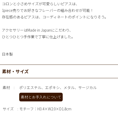
コロンと小さめサイズが可愛らしいピアスは、
1piece売りでお好きなフレーバーの組み合わせが可能！
存在感のあるピアスは、コーディネートのポイントになりそう。
アクセサリーはMade in Japanにこだわり、
ひとつひとつ手作業で丁寧に仕上げました。
日本製
素材・サイズ
素材
ポリエステル、エポキシ、メタル、サージカル
素材とお手入れについて
サイズ
モチーフ：H3.4×W2.0×D1.8cm