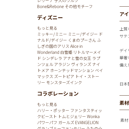
レリーナ
子犬のワルツ
Bone&Rebone
その他モチーフ
ア
ディズニー
もっと見る
上質
ミッキー/ミニー
ミニー/デイジー
ド
サテ
ナルド/デイジー
くまのプーさん
ふ
しぎの国のアリス
Alice in
デイ
Wonderland
白雪姫
リトルマーメイ
華奢
ド
シンデレラ
アナと雪の女王
ラプ
ンツェル
アラジン
ヴィランズ
ナイ
備え
トメア
ホーンテッドマンション
ベイ
マックス
ズートピア
トイ・ストー
リー
モンスターズインク
日本
コラボレーション
素
もっと見る
ハリー・ポッター
ファンタスティッ
クビースト
トムとジェリー
Wonka
素材
パワーパフ ガールズ
EVANGELION
グランブルーファンタジー
うたの☆