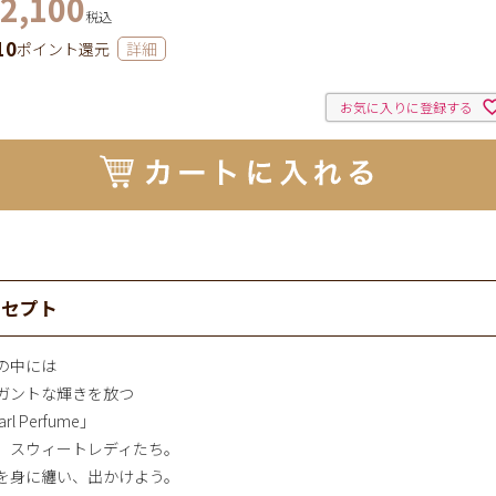
2,100
税込
10
ポイント還元
詳細
お気に入りに登録する
ンセプト
の中には
ガントな輝きを放つ
rl Perfume」
、スウィートレディたち。
を身に纏い、出かけよう。