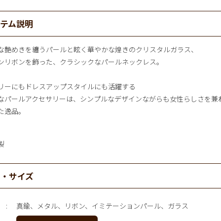
イテム説明
な艶めきを纏うパールと眩く華やかな煌きのクリスタルガラス、
ンリボンを飾った、クラシックなパールネックレス。
リーにもドレスアップスタイルにも活躍する
なパールアクセサリーは、シンプルなデザインながらも女性らしさを兼
た逸品。
製
材・サイズ
真鍮、メタル、リボン、イミテーションパール、ガラス