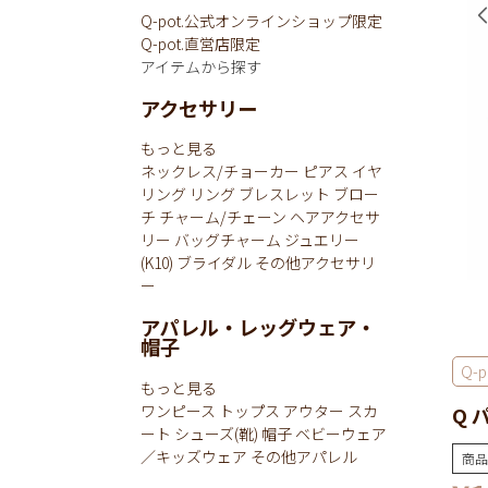
Q-pot.公式オンラインショップ限定
Q-pot.直営店限定
アイテムから探す
アクセサリー
もっと見る
ネックレス/チョーカー
ピアス
イヤ
リング
リング
ブレスレット
ブロー
チ
チャーム/チェーン
ヘアアクセサ
リー
バッグチャーム
ジュエリー
(K10)
ブライダル
その他アクセサリ
ー
アパレル・レッグウェア・
帽子
Q-p
もっと見る
ワンピース
トップス
アウター
スカ
Q 
ート
シューズ(靴)
帽子
ベビーウェア
／キッズウェア
その他アパレル
商品