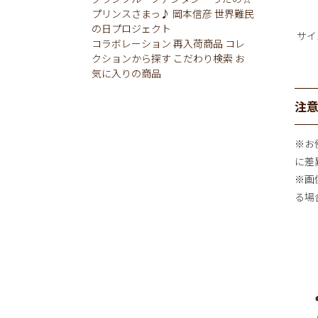
プリンスさまっ♪
岡本信彦
世界難民
の日プロジェクト
サイ
コラボレーション
再入荷商品
コレ
クションから探す
こだわり検索
お
気に入りの商品
注
※お
に差
※画
る場