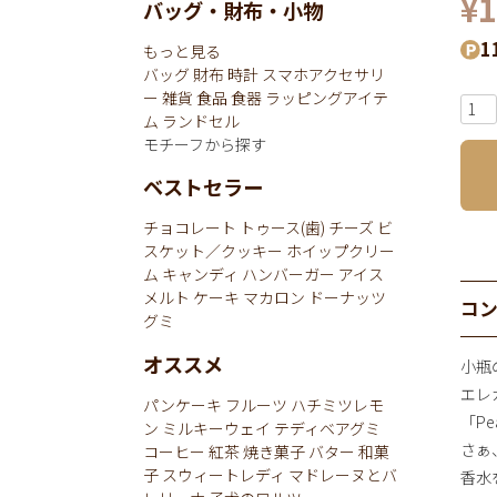
¥
1
バッグ・財布・小物
1
もっと見る
バッグ
財布
時計
スマホアクセサリ
ー
雑貨
食品
食器
ラッピングアイテ
ム
ランドセル
モチーフから探す
ベストセラー
チョコレート
トゥース(歯)
チーズ
ビ
スケット／クッキー
ホイップクリー
ム
キャンディ
ハンバーガー
アイス
メルト
ケーキ
マカロン
ドーナッツ
コ
グミ
オススメ
小瓶
エレ
パンケーキ
フルーツ
ハチミツレモ
「Pea
ン
ミルキーウェイ
テディベアグミ
さぁ
コーヒー
紅茶
焼き菓子
バター
和菓
子
スウィートレディ
マドレーヌとバ
香水