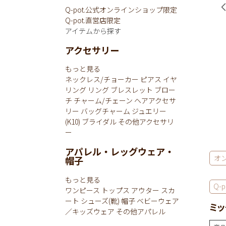
Q-pot.公式オンラインショップ限定
Q-pot.直営店限定
アイテムから探す
アクセサリー
もっと見る
ネックレス/チョーカー
ピアス
イヤ
リング
リング
ブレスレット
ブロー
チ
チャーム/チェーン
ヘアアクセサ
リー
バッグチャーム
ジュエリー
(K10)
ブライダル
その他アクセサリ
ー
アパレル・レッグウェア・
オ
帽子
もっと見る
Q-po
ワンピース
トップス
アウター
スカ
ート
シューズ(靴)
帽子
ベビーウェア
ミッ
／キッズウェア
その他アパレル