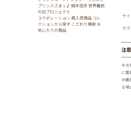
プリンスさまっ♪
岡本信彦
世界難民
の日プロジェクト
サイ
コラボレーション
再入荷商品
コレ
クションから探す
こだわり検索
お
カラ
気に入りの商品
注
※お
に差
※画
る場