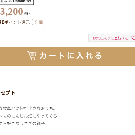
番号
2019086BRW
3,200
税込
20
ポイント還元
詳細
お気に入りに登録する
ンセプト
な牧草地に佇む小さなおうち。
ンマのにんじん畑にやってくる
ずら好きなうさぎの親子。