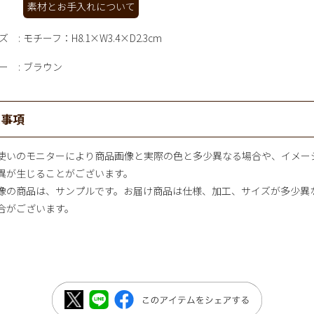
素材とお手入れについて
ズ
モチーフ：H8.1×W3.4×D2.3cm
ー
ブラウン
意事項
使いのモニターにより商品画像と実際の色と多少異なる場合や、イメー
異が生じることがございます。
像の商品は、サンプルです。お届け商品は仕様、加工、サイズが多少異
合がございます。