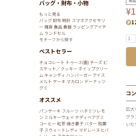
商品
バッグ・財布・小物
¥
1
もっと見る
バッグ
財布
時計
スマホアクセサリ
1
ー
雑貨
食品
食器
ラッピングアイテ
ム
ランドセル
モチーフから探す
ベストセラー
チョコレート
トゥース(歯)
チーズ
ビ
スケット／クッキー
ホイップクリー
ム
キャンディ
ハンバーガー
アイス
メルト
ケーキ
マカロン
ドーナッツ
グミ
コ
オススメ
広大
パンケーキ
フルーツ
ハチミツレモ
グラ
ン
ミルキーウェイ
テディベアグミ
コーヒー
紅茶
焼き菓子
バター
和菓
いた
子
スウィートレディ
マドレーヌとバ