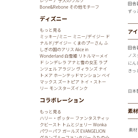
レリーナ
子犬のワルツ
田舎
Bone&Rebone
その他モチーフ
ずっ
ディズニー
もっと見る
ア
ミッキー/ミニー
ミニー/デイジー
ド
ナルド/デイジー
くまのプーさん
ふ
田舎
しぎの国のアリス
Alice in
ノス
Wonderland
白雪姫
リトルマーメイ
ド
シンデレラ
アナと雪の女王
ラプ
にん
ンツェル
アラジン
ヴィランズ
ナイ
きっ
トメア
ホーンテッドマンション
ベイ
マックス
ズートピア
トイ・ストー
リー
モンスターズインク
日本
コラボレーション
素
もっと見る
ハリー・ポッター
ファンタスティッ
クビースト
トムとジェリー
Wonka
素材
パワーパフ ガールズ
EVANGELION
グランブルーファンタジー
うたの☆