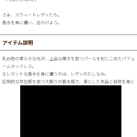
さぁ、スウィートレディたち。
香水を身に纏い、出かけよう。
アイテム説明
乳白色の柔らかな光沢、上品な輝きを放つパールを封じこめたパフュ
ームネックレス。
エレガントな香水を身に纏うのは、レディのたしなみ。
圧倒的な存在感を放つ大振りの香水瓶で、凛とした気品と自信を身に