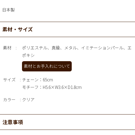
日本製
素材・サイズ
素材
ポリエステル、真鍮、メタル、イミテーションパール、エ
ポキシ
素材とお手入れについて
サイズ
チェーン：65cm
モチーフ：H5.6×W3.6×D1.8cm
カラー
クリア
注意事項