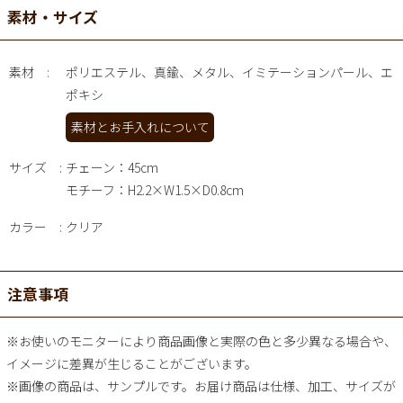
素材・サイズ
素材
ポリエステル、真鍮、メタル、イミテーションパール、エ
ポキシ
素材とお手入れについて
サイズ
チェーン：45cm
モチーフ：H2.2×W1.5×D0.8cm
カラー
クリア
注意事項
※お使いのモニターにより商品画像と実際の色と多少異なる場合や、
イメージに差異が生じることがございます。
※画像の商品は、サンプルです。お届け商品は仕様、加工、サイズが