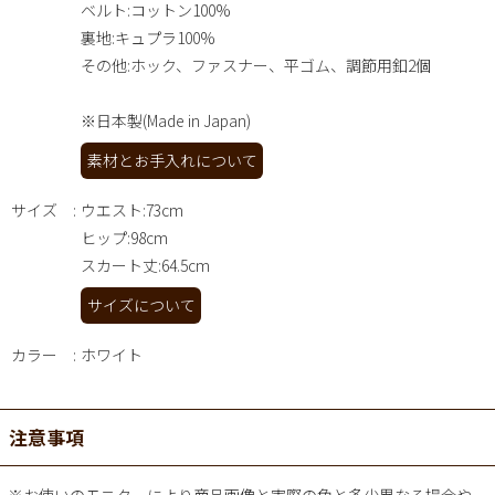
ベルト:コットン100%
裏地:キュプラ100%
その他:ホック、ファスナー、平ゴム、調節用釦2個
※日本製(Made in Japan)
素材とお手入れについて
サイズ
ウエスト:73cm
ヒップ:98cm
スカート丈:64.5cm
サイズについて
カラー
ホワイト
注意事項
※お使いのモニターにより商品画像と実際の色と多少異なる場合や、