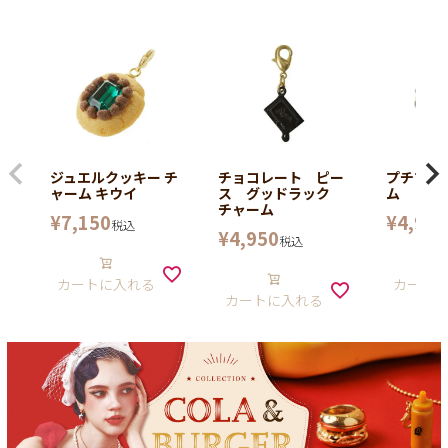
ジュエルクッキー チ
チョコレート ピー
プチマカ
ャーム キウイ
ス グッドラック
ム
チャーム
¥
7,150
¥
4,950
税込
¥
4,950
税込
カートに入れる
カート
カートに入れる