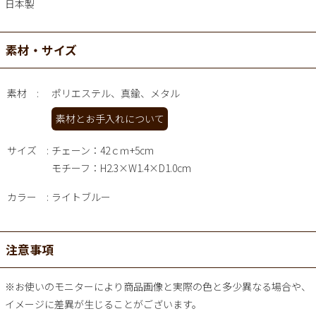
日本製
素材・サイズ
素材
ポリエステル、真鍮、メタル
素材とお手入れについて
サイズ
チェーン：42ｃｍ+5cm
モチーフ：H2.3×W1.4×D1.0cm
カラー
ライトブルー
注意事項
※お使いのモニターにより商品画像と実際の色と多少異なる場合や、
イメージに差異が生じることがございます。