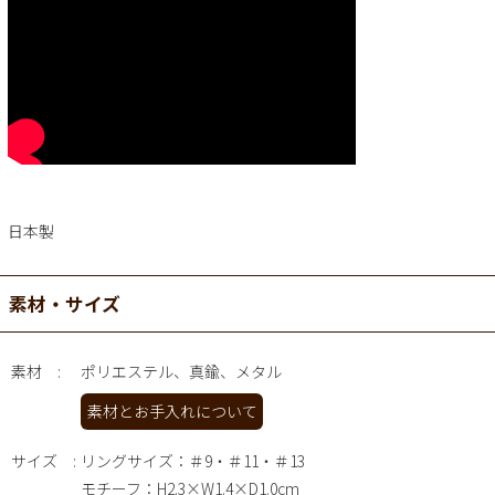
日本製
素材・サイズ
素材
ポリエステル、真鍮、メタル
素材とお手入れについて
サイズ
リングサイズ：＃9・＃11・＃13
モチーフ：H2.3×W1.4×D1.0cm