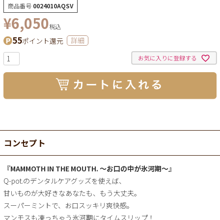
商品番号
0024010AQSV
¥
6,050
税込
55
ポイント還元
詳細
お気に入りに登録する
コンセプト
『MAMMOTH IN THE MOUTH. ～お口の中が氷河期～』
Q-pot.のデンタルケアグッズを使えば、
甘いものが大好きなあなたも、もう大丈夫。
スーパーミントで、お口スッキリ爽快感。
マンモスも凍っちゃう氷河期にタイムスリップ！