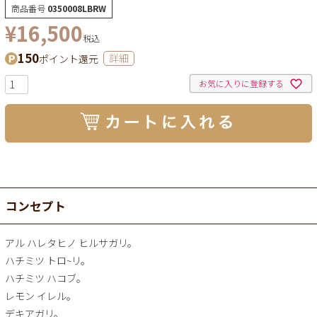
商品番号
0350008LBRW
¥
16,500
税込
150
ポイント還元
詳細
お気に入りに登録する
コンセプト
アル ハレタヒノ ヒルサガリ。
ハチミツ トロ~リ。
ハチミツ ハコブ。
レモン イレル。
デキアガリ。