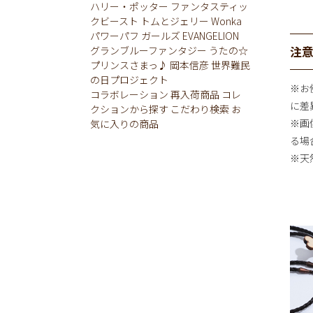
ハリー・ポッター
ファンタスティッ
クビースト
トムとジェリー
Wonka
パワーパフ ガールズ
EVANGELION
グランブルーファンタジー
うたの☆
注
プリンスさまっ♪
岡本信彦
世界難民
の日プロジェクト
※お
コラボレーション
再入荷商品
コレ
に差
クションから探す
こだわり検索
お
※画
気に入りの商品
る場
※天