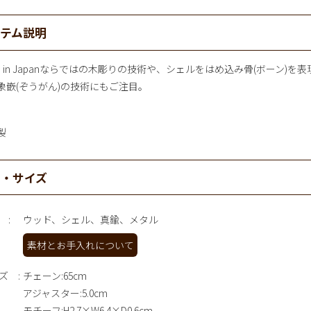
イテム説明
de in Japanならではの木彫りの技術や、シェルをはめ込み骨(ボーン)を表
象嵌(ぞうがん)の技術にもご注目。
製
材・サイズ
ウッド、シェル、真鍮、メタル
素材とお手入れについて
ズ
チェーン:65cm
アジャスター:5.0cm
モチーフ:H2.7×W6.4×D0.6cm