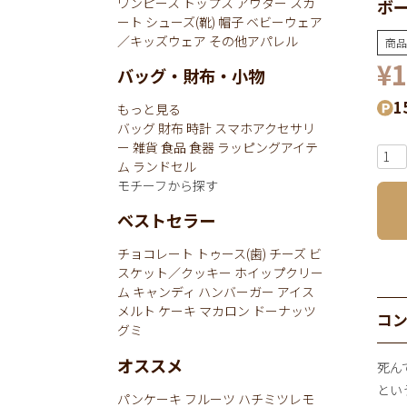
ワンピース
トップス
アウター
スカ
ボ
ート
シューズ(靴)
帽子
ベビーウェア
／キッズウェア
その他アパレル
商品
¥
1
バッグ・財布・小物
1
もっと見る
バッグ
財布
時計
スマホアクセサリ
ー
雑貨
食品
食器
ラッピングアイテ
ム
ランドセル
モチーフから探す
ベストセラー
チョコレート
トゥース(歯)
チーズ
ビ
スケット／クッキー
ホイップクリー
ム
キャンディ
ハンバーガー
アイス
メルト
ケーキ
マカロン
ドーナッツ
コ
グミ
オススメ
死ん
とい
パンケーキ
フルーツ
ハチミツレモ