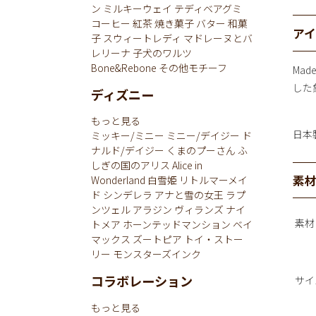
ン
ミルキーウェイ
テディベアグミ
コーヒー
紅茶
焼き菓子
バター
和菓
ア
子
スウィートレディ
マドレーヌとバ
レリーナ
子犬のワルツ
Bone&Rebone
その他モチーフ
Ma
した
ディズニー
もっと見る
日本
ミッキー/ミニー
ミニー/デイジー
ド
ナルド/デイジー
くまのプーさん
ふ
しぎの国のアリス
Alice in
素
Wonderland
白雪姫
リトルマーメイ
ド
シンデレラ
アナと雪の女王
ラプ
ンツェル
アラジン
ヴィランズ
ナイ
素材
トメア
ホーンテッドマンション
ベイ
マックス
ズートピア
トイ・ストー
リー
モンスターズインク
コラボレーション
サイ
もっと見る