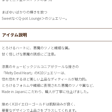
まばゆいばかりの輝きを放つ
Sweetな＜Q-pot. Lounge＞のジュエリー。
アイテム説明
とろけるハートに、悪魔のツノと繊細な翼。
甘く怪しげな悪魔の誘惑にご注意。
漆黒のキュービックジルコニアがクールな煌きの
「Melty Devil Heart」のK10ジュエリーは、
惚れ惚れするほど美しい上品なディティールが魅力的。
とろけるフォルムや繊細に表現された悪魔のツノや翼など、
Made in Japanにこだわり、職人が丁寧に仕上げました。
煌めくK10イエローゴールドは肌馴染みが良く、
華奢なデザインで上品さをプラスしてくれます。