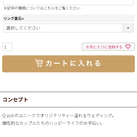
※記号の種類については
こちら
をご覧ください
リング裏石
(
必
須
)
お気に入りに登録する
コンセプト
Q-pot.のユニークでオリジナリティー溢れるウェディング。
個性的なカップルたちのハッピーライフのお手伝い。